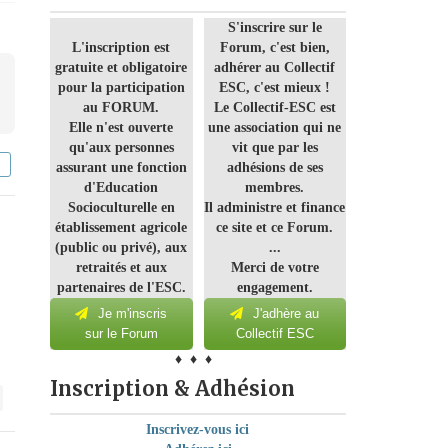
S'inscrire sur le
L'inscription est
Forum, c'est bien,
gratuite et obligatoire
adhérer au Collectif
pour la participation
ESC, c'est mieux !
au FORUM.
Le Collectif-ESC est
Elle n'est ouverte
une association qui ne
qu'aux personnes
vit que par les
assurant une fonction
adhésions de ses
d'Education
membres.
Socioculturelle en
Il administre et finance
établissement agricole
ce site et ce Forum.
(public ou privé), aux
...
retraités et aux
Merci de votre
partenaires de l'ESC.
engagement.
Je m'inscris
J'adhère au
sur le Forum
Collectif ESC
♦ ♦ ♦
Inscription & Adhésion
Inscrivez-vous ici