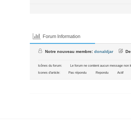
Forum Information
Notre nouveau membre:
donaldjar
De
Icônes du forum:
Le forum ne contient aucun message non l
Icones d'article:
Pas répondu
Repondu
Actif