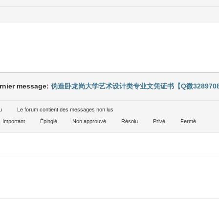
rnier message:
伪造卧龙岗大学艺术设计类专业文凭证书【Q微328970
u
Le forum contient des messages non lus
Important
Épinglé
Non approuvé
Résolu
Privé
Fermé