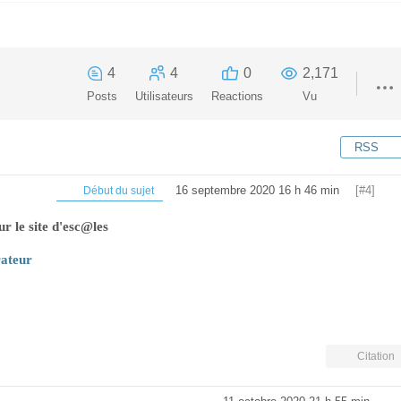
4
4
0
2,171
Posts
Utilisateurs
Reactions
Vu
RSS
16 septembre 2020 16 h 46 min
[#4]
Début du sujet
ur le site d'esc@les
rateur
Citation