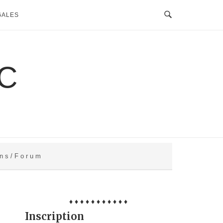
GALES
C
 n s / F o r u m
♦ ♦ ♦ ♦ ♦ ♦ ♦ ♦ ♦ ♦ ♦
Inscription