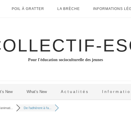
POIL À GRATTER
LA BRÈCHE
INFORMATIONS LÉ
COLLECTIF-ES
Pour l'éducation socioculturelle des jeunes
t’s New
What’s New
A c t u a l i t é s
I n f o r m a t i o
animati...
De l'adhérent à l'a...