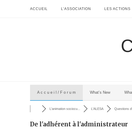
Skip
ACCUEIL
L’ASSOCIATION
LES ACTIONS
to
content
A c c u e i l / F o r u m
What’s New
Wha
L'animation sociocu...
L'ALESA
Questions d'
De l'adhérent à l'administrateur