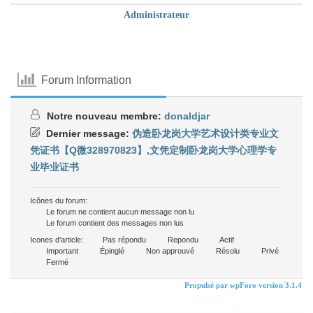
Administrateur
Forum Information
Notre nouveau membre:
donaldjar
Dernier message:
伪造卧龙岗大学艺术设计类专业文
凭证书【Q微328970823】,文凭定制卧龙岗大学心理学专
业毕业证书
Icônes du forum:
Le forum ne contient aucun message non lu
Le forum contient des messages non lus
Icones d'article:
Pas répondu
Repondu
Actif
Important
Épinglé
Non approuvé
Résolu
Privé
Fermé
Propulsé par wpForo version 3.1.4