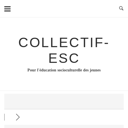
Skip
to
content
COLLECTIF-
ESC
Pour l'éducation socioculturelle des jeunes