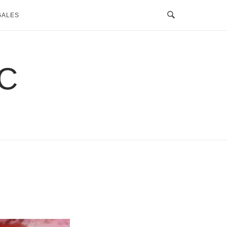
GALES
C