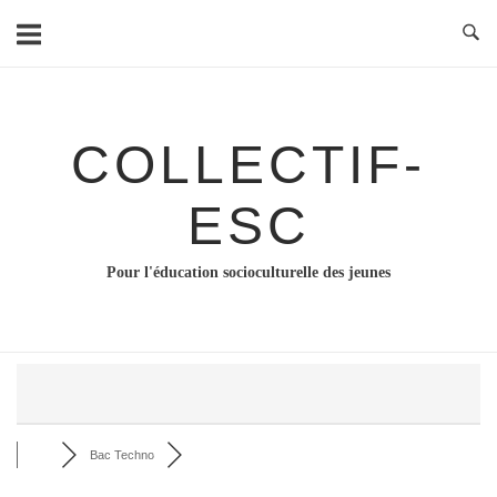
Skip
to
content
COLLECTIF-
ESC
Pour l'éducation socioculturelle des jeunes
Bac Techno