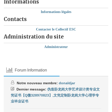
Informations
Informations légales
Contacts
Contacter le Collectif ESC
Administration du site
Administrateur
Forum Information
Notre nouveau membre:
donaldjar
Dernier message:
伪造卧龙岗大学艺术设计类专业文
凭证书【Q微328970823】,文凭定制卧龙岗大学心理学专
业毕业证书