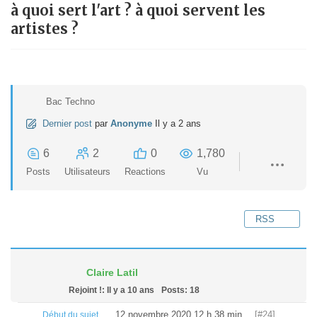
à quoi sert l'art ? à quoi servent les
artistes ?
Bac Techno
Dernier post
par
Anonyme
Il y a 2 ans
6
2
0
1,780
Posts
Utilisateurs
Reactions
Vu
RSS
Claire Latil
Rejoint !: Il y a 10 ans
Posts: 18
12 novembre 2020 12 h 38 min
[#24]
Début du sujet