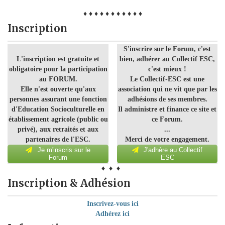
♦ ♦ ♦ ♦ ♦ ♦ ♦ ♦ ♦ ♦ ♦
Inscription
S'inscrire sur le Forum, c'est
L'inscription est gratuite et
bien, adhérer au Collectif ESC,
obligatoire pour la participation
c'est mieux !
au FORUM.
Le Collectif-ESC est une
Elle n'est ouverte qu'aux
association qui ne vit que par les
personnes assurant une fonction
adhésions de ses membres.
d'Education Socioculturelle en
Il administre et finance ce site et
établissement agricole (public ou
ce Forum.
privé), aux retraités et aux
...
partenaires de l'ESC.
Merci de votre engagement.
Je m'inscris sur le
J'adhère au Collectif
Forum
ESC
♦ ♦ ♦
Inscription & Adhésion
Inscrivez-vous ici
Adhérez ici