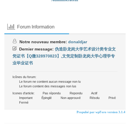
Forum Information
Notre nouveau membre:
donaldjar
Dernier message:
伪造卧龙岗大学艺术设计类专业文
凭证书【Q微328970823】,文凭定制卧龙岗大学心理学专
业毕业证书
Icônes du forum:
Le forum ne contient aucun message non lu
Le forum contient des messages non lus
Icones d'article:
Pas répondu
Repondu
Actif
Important
Épinglé
Non approuvé
Résolu
Privé
Fermé
Propulsé par wpForo version 3.1.4