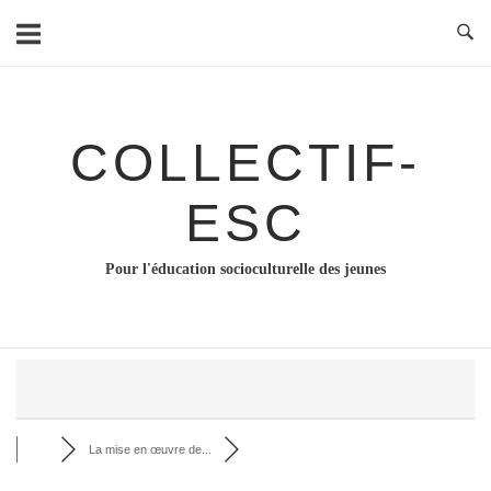
Skip
to
content
COLLECTIF-
ESC
Pour l'éducation socioculturelle des jeunes
La mise en œuvre de...