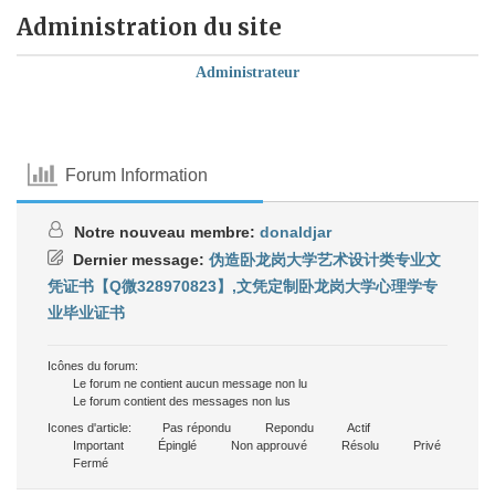
Administration du site
Administrateur
Forum Information
Notre nouveau membre:
donaldjar
Dernier message:
伪造卧龙岗大学艺术设计类专业文
凭证书【Q微328970823】,文凭定制卧龙岗大学心理学专
业毕业证书
Icônes du forum:
Le forum ne contient aucun message non lu
Le forum contient des messages non lus
Icones d'article:
Pas répondu
Repondu
Actif
Important
Épinglé
Non approuvé
Résolu
Privé
Fermé