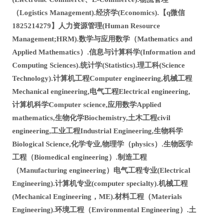
（Logistics Management).经济学(Economics).【q微信
1825214279】人力资源管理(Human Resource
Management;HRM).数学与应用数学（Mathematics and
Applied Mathematics）.信息与计算科学(Information and
Computing Sciences).统计学(Statistics).理工科(Science
Technology).计算机工程Computer engineering,机械工程
Mechanical engineering,电气工程Electrical engineering,
计算机科学Computer science,应用数学Applied
mathematics,生物化学Biochemistry,土木工程civil
engineering,工业工程Industrial Engineering,生物科学
Biological Science,化学专业,物理学（physics）.生物医学
工程（Biomedical engineering）.制造工程
（Manufacturing engineering）电气工程专业(Electrical
Engineering).计算机专业(computer specialty).机械工程
(Mechanical Engineering，ME).材料工程（Materials
Engineering).环境工程（Environmental Engineering）.土