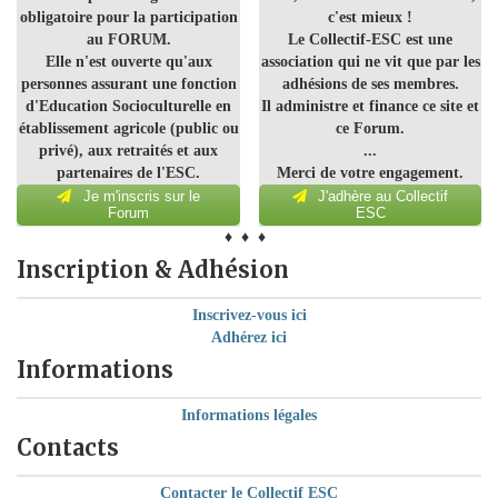
obligatoire pour la participation
c'est mieux !
au FORUM.
Le Collectif-ESC est une
Elle n'est ouverte qu'aux
association qui ne vit que par les
personnes assurant une fonction
adhésions de ses membres.
d'Education Socioculturelle en
Il administre et finance ce site et
établissement agricole (public ou
ce Forum.
privé), aux retraités et aux
...
partenaires de l'ESC.
Merci de votre engagement.
Je m'inscris sur le
J'adhère au Collectif
Forum
ESC
♦ ♦ ♦
Inscription & Adhésion
Inscrivez-vous ici
Adhérez ici
Informations
Informations légales
Contacts
Contacter le Collectif ESC