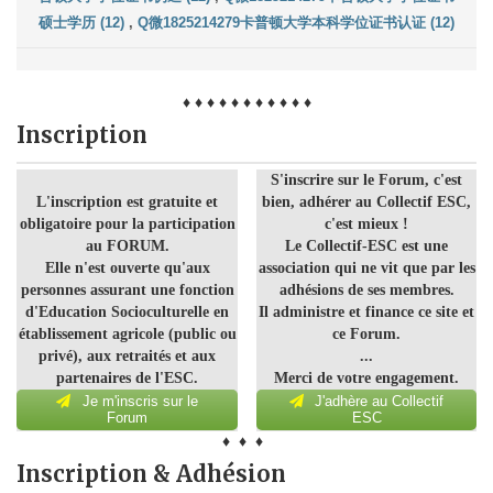
硕士学历 (12)
,
Q微1825214279卡普顿大学本科学位证书认证 (12)
♦ ♦ ♦ ♦ ♦ ♦ ♦ ♦ ♦ ♦ ♦
Inscription
S'inscrire sur le Forum, c'est
L'inscription est gratuite et
bien, adhérer au Collectif ESC,
obligatoire pour la participation
c'est mieux !
au FORUM.
Le Collectif-ESC est une
Elle n'est ouverte qu'aux
association qui ne vit que par les
personnes assurant une fonction
adhésions de ses membres.
d'Education Socioculturelle en
Il administre et finance ce site et
établissement agricole (public ou
ce Forum.
privé), aux retraités et aux
...
partenaires de l'ESC.
Merci de votre engagement.
Je m'inscris sur le
J'adhère au Collectif
Forum
ESC
♦ ♦ ♦
Inscription & Adhésion