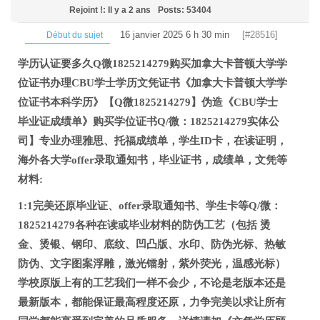
Rejoint !: Il y a 2 ans
Posts: 53404
16 janvier 2025 6 h 30 min
[#28516]
Début du sujet
学历认证要多久Q微1825214279购买加拿大卡普顿大学学
位证书办理CBU学士学历文凭证书《加拿大卡普顿大学学
位证书本科学历》【Q微1825214279】伪造《CBU学士
毕业证成绩单》购买学位证书Q/微：1825214279实体公
司】专业办理雅思、托福成绩单，学生ID卡，在读证明，
海外各大学offer录取通知书，毕业证书，成绩单，文凭等
材料:
1:1完美还原毕业证、offer录取通知书、学生卡等Q/微：
1825214279各种在读或毕业材料的防伪工艺（包括 烫
金、烫银、钢印、底纹、凹凸版、水印、防伪光标、热敏
防伪、文字图案浮雕，激光镭射，紫外荧光，温感光标）
学校原版上有的工艺我们一样不会少，不论是老版本还是
最新版本，都能保证最高程度还原，力争完美以求让所有