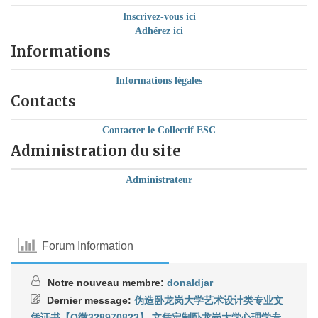
Inscrivez-vous ici
Adhérez ici
Informations
Informations légales
Contacts
Contacter le Collectif ESC
Administration du site
Administrateur
Forum Information
Notre nouveau membre:
donaldjar
Dernier message:
伪造卧龙岗大学艺术设计类专业文
凭证书【Q微328970823】,文凭定制卧龙岗大学心理学专