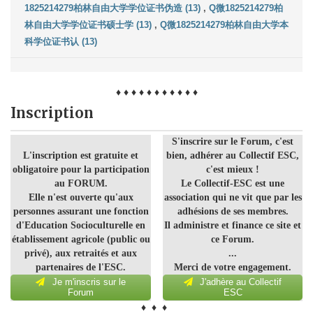
1825214279柏林自由大学学位证书伪造 (13)
,
Q微1825214279柏
林自由大学学位证书硕士学 (13)
,
Q微1825214279柏林自由大学本
科学位证书认 (13)
♦ ♦ ♦ ♦ ♦ ♦ ♦ ♦ ♦ ♦ ♦
Inscription
S'inscrire sur le Forum, c'est
L'inscription est gratuite et
bien, adhérer au Collectif ESC,
obligatoire pour la participation
c'est mieux !
au FORUM.
Le Collectif-ESC est une
Elle n'est ouverte qu'aux
association qui ne vit que par les
personnes assurant une fonction
adhésions de ses membres.
d'Education Socioculturelle en
Il administre et finance ce site et
établissement agricole (public ou
ce Forum.
privé), aux retraités et aux
...
partenaires de l'ESC.
Merci de votre engagement.
Je m'inscris sur le
J'adhère au Collectif
Forum
ESC
♦ ♦ ♦