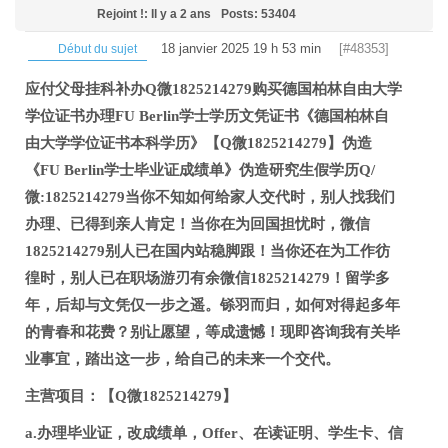
Rejoint !: Il y a 2 ans
Posts: 53404
18 janvier 2025 19 h 53 min
[#48353]
Début du sujet
应付父母挂科补办Q微1825214279购买德国柏林自由大学
学位证书办理FU Berlin学士学历文凭证书《德国柏林自
由大学学位证书本科学历》【Q微1825214279】伪造
《FU Berlin学士毕业证成绩单》伪造研究生假学历Q/
微:1825214279当你不知如何给家人交代时，别人找我们
办理、已得到亲人肯定！当你在为回国担忧时，微信
1825214279别人已在国内站稳脚跟！当你还在为工作彷
徨时，别人已在职场游刃有余微信1825214279！留学多
年，后却与文凭仅一步之遥。铩羽而归，如何对得起多年
的青春和花费？别让愿望，等成遗憾！现即咨询我有关毕
业事宜，踏出这一步，给自己的未来一个交代。
主营项目：【Q微1825214279】
a.办理毕业证，改成绩单，Offer、在读证明、学生卡、信