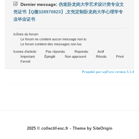
Dernier message:
伪造卧龙岗大学艺术设计类专业文
凭证书【Q微328970823】,文凭定制卧龙岗大学心理学专
业毕业证书
Icônes du forum:
Le forum ne contient aucun message non lu
Le forum contient des messages non lus
Icones d'article:
Pas répondu
Repondu
Actif
Important
Épinglé
Non approuvé
Résolu
Privé
Fermé
Propulsé par wpForo version 3.1.4
2025 © collectif-esc.fr
Theme by
SiteOrigin