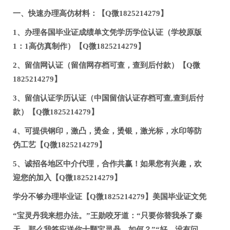
一、快速办理高仿材料：【Q微1825214279】
1、办理各国毕业证成绩单文凭学历学位认证（学校原版
1：1高仿真制作）【Q微1825214279】
2、留信网认证（留信网存档可查，查到后付款）【Q微
1825214279】
3、留信认证学历认证（中国留信认证存档可查,查到后付
款）【Q微1825214279】
4、可提供钢印，激凸，烫金，烫银，激光标，水印等防
伪工艺【Q微1825214279】
5、诚招各地区中介代理，合作共赢！如果您有兴趣，欢
迎您的加入【Q微1825214279】
学分不够办理毕业证【Q微1825214279】美国毕业证文凭
“宝灵丹我来想办法。”王勋咬牙道：“只要你替我杀了秦
天，那么我答应送你十颗宝灵丹，如何？”“好，没有问