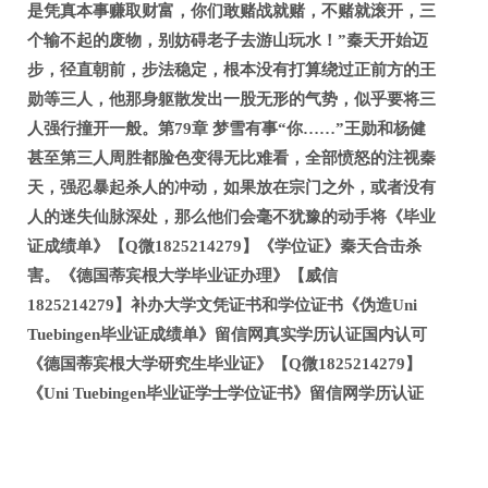
是凭真本事赚取财富，你们敢赌战就赌，不赌就滚开，三
个输不起的废物，别妨碍老子去游山玩水！”秦天开始迈
步，径直朝前，步法稳定，根本没有打算绕过正前方的王
勋等三人，他那身躯散发出一股无形的气势，似乎要将三
人强行撞开一般。第79章 梦雪有事“你……”王勋和杨健
甚至第三人周胜都脸色变得无比难看，全部愤怒的注视秦
天，强忍暴起杀人的冲动，如果放在宗门之外，或者没有
人的迷失仙脉深处，那么他们会毫不犹豫的动手将《毕业
证成绩单》【Q微1825214279】《学位证》秦天合击杀
害。《德国蒂宾根大学毕业证办理》【威信
1825214279】补办大学文凭证书和学位证书《伪造Uni
Tuebingen毕业证成绩单》留信网真实学历认证国内认可
《德国蒂宾根大学研究生毕业证》【Q微1825214279】
《Uni Tuebingen毕业证学士学位证书》留信网学历认证