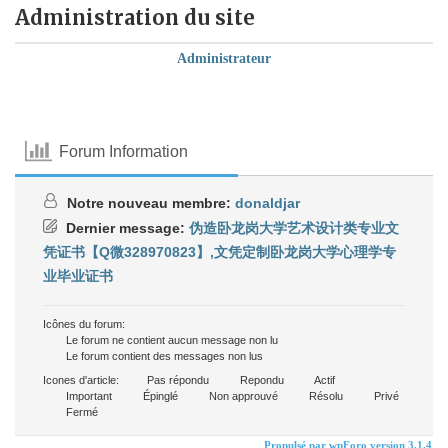
Administration du site
Administrateur
Forum Information
Notre nouveau membre:
donaldjar
Dernier message:
伪造卧龙岗大学艺术设计类专业文
凭证书【Q微328970823】,文凭定制卧龙岗大学心理学专
业毕业证书
Icônes du forum:
Le forum ne contient aucun message non lu
Le forum contient des messages non lus
Icones d'article:
Pas répondu
Repondu
Actif
Important
Épinglé
Non approuvé
Résolu
Privé
Fermé
Propulsé par wpForo version 3.1.4