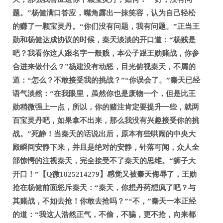
题。”杨健满口答应，嘴角露出一抹笑容，认为自己轻松
的赚了一颗宝灵丹。“你们没有问题，我有问题。”正当王
勋和杨健达成协议的时候，秦天淡淡的开口道：“杨贱是
吧？我看你这人跟名字一般贱，本公子跟王勋赌战，你参
合进来做什么？”杨建没有动怒，目光俯视秦天，不屑的
道：“怎么？不敢接受我的挑战？”“你误会了。”秦天已经
语气淡然：“在我眼里，虽然你也是废物一个，但是比王
勋稍微强上一点，所以，你的赌注肯定要提升一些，就两
百宝灵丹吧，如果拿不出来，那么我没有兴趣接受你的挑
战。”死静！当秦天的话说出后，原本有些哄闹的中央大
殿瞬间安静下来，并且是绝对的安静，针落可闻，众人全
部惊愕的注视秦天，完全接受不了秦天的思维。“狮子大
开口！”【Q微1825214279】感觉又被秦天侮辱了，王勋
抢在杨健前面怒斥秦天：“秦天，你想丹药想疯了吧？与
其赌战，不如去抢！你敢去抢吗？”“不，”秦天一本正经
的道：“我这人浩然正气，不偷，不骗，更不抢，向来都