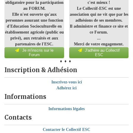
obligatoire pour la participation
c'est mieux !
au FORUM.
Le Collectif-ESC est une
Elle n'est ouverte qu'aux
association qui ne vit que par les
personnes assurant une fonction
adhésions de ses membres.
d'Education Socioculturelle en
Il administre et finance ce site et
établissement agricole (public ou
ce Forum.
privé), aux retraités et aux
...
partenaires de l'ESC.
Merci de votre engagement.
Je m'inscris sur le
J'adhère au Collectif
Forum
ESC
♦ ♦ ♦
Inscription & Adhésion
Inscrivez-vous ici
Adhérez ici
Informations
Informations légales
Contacts
Contacter le Collectif ESC