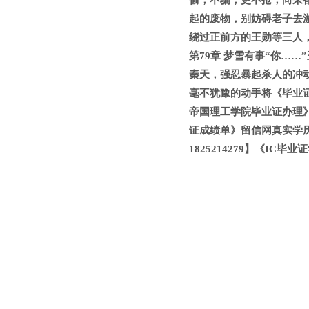
偷，不骗，更不抢，向来
起的废物，别妨碍老子去
绕过正前方的王勋等三人
第79章 梦雪有事“你…
秦天，强忍暴起杀人的冲
毫不犹豫的动手将《毕业证成
帝国理工学院毕业证办理》【
证成绩单》留信网真实学
1825214279】《IC