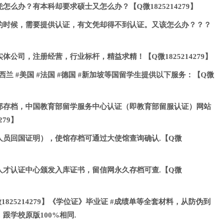
么办？有本科却要求硕士又怎么办？【Q微1825214279】
的时候，需要提供认证，有文凭却得不到认证。又该怎么办？？？
公司，注册经营，行业标杆，精益求精！【Q微1825214279】
新西兰 #美国 #法国 #德国 #新加坡等国留学生提供以下服务：【Q微
部存档，中国教育部留学服务中心认证（即教育部留服认证）网站
279】
人员回国证明），使馆存档可通过大使馆查询确认.【Q微
人才认证中心颁发入库证书，留信网永久存档可查.【Q微
825214279】《学位证》毕业证 #成绩单等全套材料，从防伪到
跟学校原版100%相同.