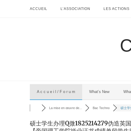
Skip
ACCUEIL
L’ASSOCIATION
LES ACTIONS
to
content
A c c u e i l / F o r u m
What’s New
Wha
La mise en œuvre de...
Bac Techno
硕士学生
硕士学生办理Q微1825214279伪
【帝国理工学院毕业证书成绩单留学生