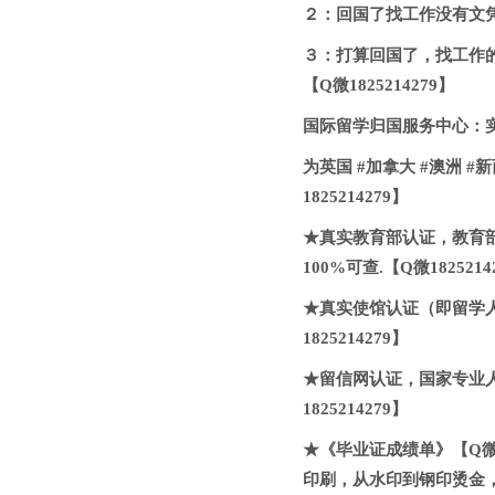
２：回国了找工作没有文凭怎
３：打算回国了，找工作
【Q微1825214279】
国际留学归国服务中心：实体
为英国 #加拿大 #澳洲 #
1825214279】
★真实教育部认证，教育
100%可查.【Q微1825214
★真实使馆认证（即留学
1825214279】
★留信网认证，国家专业
1825214279】
★《毕业证成绩单》【Q微1
印刷，从水印到钢印烫金，