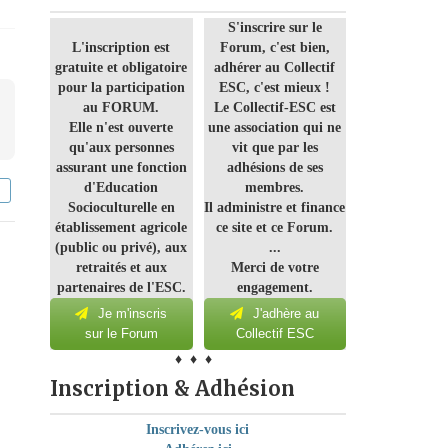
S'inscrire sur le
L'inscription est
Forum, c'est bien,
gratuite et obligatoire
adhérer au Collectif
pour la participation
ESC, c'est mieux !
au FORUM.
Le Collectif-ESC est
Elle n'est ouverte
une association qui ne
qu'aux personnes
vit que par les
assurant une fonction
adhésions de ses
d'Education
membres.
Socioculturelle en
Il administre et finance
établissement agricole
ce site et ce Forum.
(public ou privé), aux
...
retraités et aux
Merci de votre
partenaires de l'ESC.
engagement.
Je m'inscris
J'adhère au
sur le Forum
Collectif ESC
♦ ♦ ♦
Inscription & Adhésion
Inscrivez-vous ici