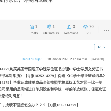
1
1
0
70
Posts
Utilisateurs
Reactions
Vu
RSS
18 janvier 2025 20 h 04 min
[#48438]
Début du sujet
214279购买英国帝国理工学院学位证书办理IC学士学历文凭证书
本科学历》【Q微1825214279】伪造《IC学士毕业证成绩单》
214279】毕业证成绩单成品全部按照学校原版工艺对照一比一制
79】公司采用的是高端进口印刷设备和学校一样的羊皮纸张，保证您证
让您绝对满意！
成绩不理想怎么办？？？【Q微1825214279】