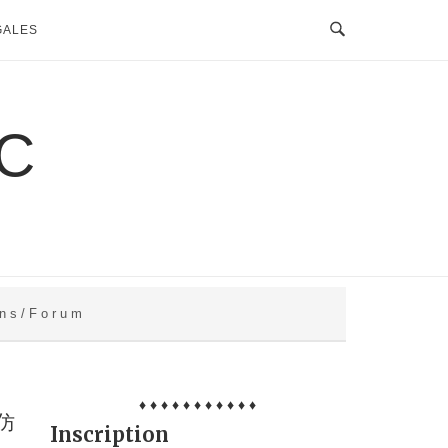
GALES
C
 n s / F o r u m
♦ ♦ ♦ ♦ ♦ ♦ ♦ ♦ ♦ ♦ ♦
仿
Inscription