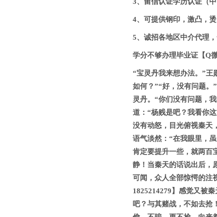
3、留信认证学历认证（中国
4、可提供钢印，激凸，烫金
5、诚招各地区中介代理，合
学分不够办理毕业证【Q微1
“宝灵丹我来想办法。”王
如何？”“好，没有问题。
灵丹。“你们没有问题，
道：“杨贱是吧？我看你
没有动怒，目光俯视秦天，
语气淡然：“在我眼里，
肯定要提升一些，就两百
静！当秦天的话说出后，
可闻，众人全部惊愕的注
1825214279】感觉
吧？与其赌战，不如去抢！