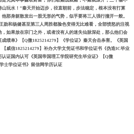
都是凭真本事赚取财富，你们敢赌战就赌，不赌就滚开，三个输不
游山玩水！”秦天开始迈步，径直朝前，步法稳定，根本没有打算
，他那身躯散发出一股无形的气势，似乎要将三人强行撞开一般。
…”王勋和杨健甚至第三人周胜都脸色变得无比难看，全部愤怒的注视
动，如果放在宗门之外，或者没有人的迷失仙脉深处，那么他们会
绩单》【Q微1825214279】《学位证》秦天合击杀害。《英国
威信1825214279】补办大学文凭证书和学位证书《伪造IC毕业
历认证国内认可《英国帝国理工学院研究生毕业证》【Q微
毕业证学士学位证书》留信网学历认证