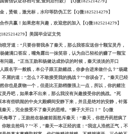
留信认证存档可查,查到后付款）【Q微1825214279】
，烫银，激光标，水印等防伪工艺【Q微1825214279】
作共赢！如果您有兴趣，欢迎您的加入【Q微1825214279】
825214279】美国毕业证文凭
勋咬牙道：“只要你替我杀了秦天，那么我答应送你十颗宝灵丹，
”杨健满口答应，嘴角露出一抹笑容，认为自己轻松的赚了一颗宝
我有问题。”正当王勋和杨健达成协议的时候，秦天淡淡的开口
这人跟名字一般贱，本公子跟王勋赌战，你参合进来做什么？”杨建
不屑的道：“怎么？不敢接受我的挑战？”“你误会了。”秦天已经
虽然你也是废物一个，但是比王勋稍微强上一点，所以，你的赌注
宝灵丹吧，如果拿不出来，那么我没有兴趣接受你的挑战。”死
原本有些哄闹的中央大殿瞬间安静下来，并且是绝对的安静，针落
视秦天，完全接受不了秦天的思维。“狮子大开口！”【Q微
又被秦天侮辱了，王勋抢在杨健前面怒斥秦天：“秦天，你想丹药想疯了
你敢去抢吗？”“不，”秦天一本正经的道：“我这人浩然正气，不