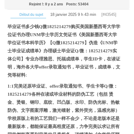
Rejoint !: Il y a 2 ans
Posts: 53404
18 janvier 2025 9 h 43 min
[#43545]
Début du sujet
毕业证书多少钱Q微1825214279购买美国新墨西哥大学学
位证书办理UNM学士学历文凭证书《美国新墨西哥大学
学位证书本科学历》【Q微1825214279】伪造《UNM学
士毕业证成绩单》办理硕士毕业证Q/微：1825214279实
体公司】专业办理雅思、托福成绩单，学生ID卡，在读证
明，海外各大学offer录取通知书，毕业证书，成绩单，文
凭等材料:
1:1完美还原毕业证、offer录取通知书、学生卡等Q/微：
1825214279各种在读或毕业材料的防伪工艺（包括 烫
金、烫银、钢印、底纹、凹凸版、水印、防伪光标、热敏
防伪、文字图案浮雕，激光镭射，紫外荧光，温感光标）
学校原版上有的工艺我们一样不会少，不论是老版本还是
最新版本，都能保证最高程度还原，力争完美以求让所有