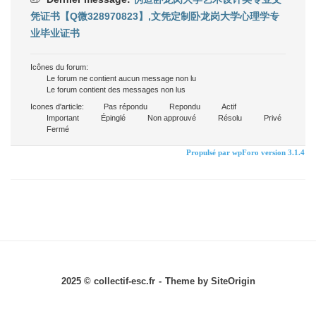
凭证书【Q微328970823】,文凭定制卧龙岗大学心理学专
业毕业证书
Icônes du forum:
Le forum ne contient aucun message non lu
Le forum contient des messages non lus
Icones d'article:
Pas répondu
Repondu
Actif
Important
Épinglé
Non approuvé
Résolu
Privé
Fermé
Propulsé par wpForo version 3.1.4
2025 © collectif-esc.fr
Theme by
SiteOrigin