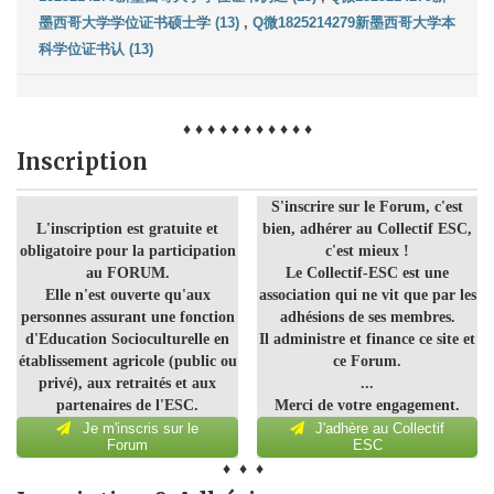
墨西哥大学学位证书硕士学 (13)
,
Q微1825214279新墨西哥大学本
科学位证书认 (13)
♦ ♦ ♦ ♦ ♦ ♦ ♦ ♦ ♦ ♦ ♦
Inscription
S'inscrire sur le Forum, c'est
L'inscription est gratuite et
bien, adhérer au Collectif ESC,
obligatoire pour la participation
c'est mieux !
au FORUM.
Le Collectif-ESC est une
Elle n'est ouverte qu'aux
association qui ne vit que par les
personnes assurant une fonction
adhésions de ses membres.
d'Education Socioculturelle en
Il administre et finance ce site et
établissement agricole (public ou
ce Forum.
privé), aux retraités et aux
...
partenaires de l'ESC.
Merci de votre engagement.
Je m'inscris sur le
J'adhère au Collectif
Forum
ESC
♦ ♦ ♦