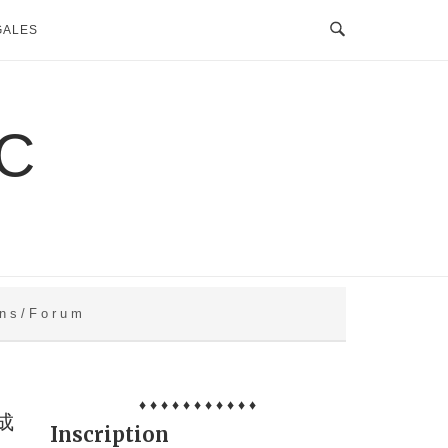
GALES
C
 n s / F o r u m
♦ ♦ ♦ ♦ ♦ ♦ ♦ ♦ ♦ ♦ ♦
成
Inscription