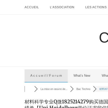
Skip
ACCUEIL
L’ASSOCIATION
LES ACTIONS
to
content
A c c u e i l / F o r u m
What’s New
Wha
La mise en œuvre de...
Bac Techno
材料科学
材料科学专业Q微1825214279购买德
绩单【Uni Heidelberg学位证