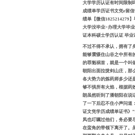
大学学历认证有时间限制吗大
成绩单学历证书文凭e留信
绩单【微信18252142
大学没毕业>办理大学毕业证
证本科硕士学历认证 毕业
不过不得不承认，拥有了
能够震慑住山谷之中所有
的罪魁祸首，就是一个叫
朝阳出面拉拢剑山庄，那
各大势力的炼药师多少还
够不惧所有火焰，根据药
朗虽然听到了潘朝阳在说
了一下后忍不住小声问道：“
证文凭学历成绩单证书》
凤也叮嘱过他们，务必要
在蛮角的带领下离开了。