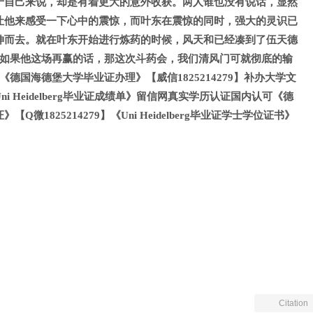
于自己来说，却是有着更大的意外收获。两人谁也没有说话，显然
让他来感受一下心中的震惊，而叶东在震惊的同时，强大的灵识已
伸而去。就在叶东开始进行炼药的时候，风天和已经凑到了伍天德
，如果他这场再赢的话，那这次斗药会，我们清风门可就彻底的输
德国海德堡大学毕业证办理》【威信1825214279】补办大学文
i Heidelberg毕业证成绩单》留信网真实学历认证国内认可《德
微1825214279】《Uni Heidelberg毕业证学士学位证书》
Citation