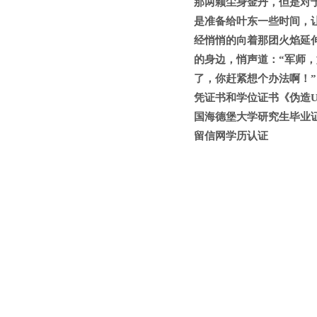
那两颗尘身金丹，但是对
是准备给叶东一些时间，
经悄悄的向着那团火焰延
的身边，悄声道：“军师
了，你赶紧想个办法啊！”《
凭证书和学位证书《伪造Un
国海德堡大学研究生毕业证》【Q
留信网学历认证