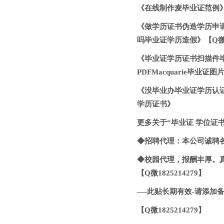
《在线制作麦毕业证范例》【
《做学历证书伪造学历申请
吗毕业证学历造假》【Q微18
《毕业证学历证书扫描件毕业
PDFMacquarie毕业证图
《没毕业办毕业证学历认证 
学历证书》
更多关于“毕业证 学位证书
◆招聘代理：本公司诚聘
◆校园代理，报酬丰厚。真
【Q微1825214279】
—-此贴长期有效-请添加备用
【Q微1825214279】