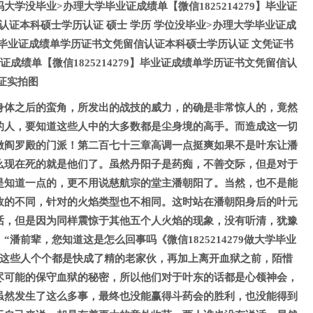
学没毕业>办理大学毕业证成绩单【微信1825214279】毕业证
认证本科硕士学历认证 硕士 学历 学位没毕业>办理大学毕业证成
79】毕业证成绩单学历证书文凭留信认证本科硕士学历认证 文凭证书
成绩单【微信1825214279】毕业证成绩单学历证书文凭留信认
证实拍图
身体之后的蛮角，所发出的战技的威力，的确是非常惊人的，竟然
的人，要知道这些人中的大多数都是尘身境的高手。而造成这一切
做阎罗殿的门派！第二百七十三章高调一点挺爽如果不是叶东让潘
么现在死的就是他们了。虽然丹阳子是药痴，不善交际，但是对于
是知道一点的，更不用说慈航宗的堂主潘朝阳了。当然，也不是能
效的不同，针对的火焰类型也不相同。这时站在潘朝阳身后的叶元
话，但是因为同样震惊于其他五个人火焰的现象，没有听清，犹豫
潘前辈，您知道这是怎么回事吗《微信1825214279做大学毕业
”这些人个个都是快成了精的老家伙，再加上离开血狱之前，陌惜
尽可能的保守血狱的秘密，所以他们对于叶东的话都是心领神会，
虽然发生了这么多事，最终也没能赢得斗药会的胜利，也没能得到