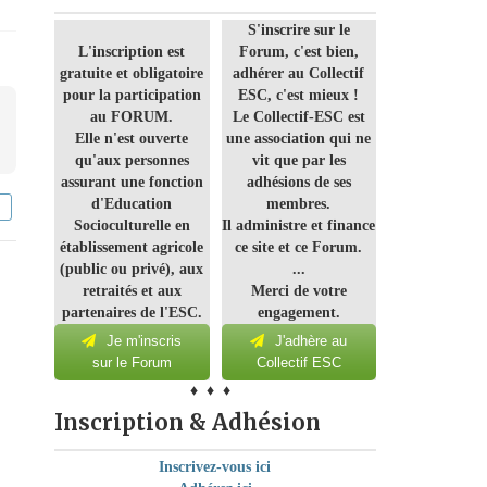
S'inscrire sur le
L'inscription est
Forum, c'est bien,
gratuite et obligatoire
adhérer au Collectif
pour la participation
ESC, c'est mieux !
au FORUM.
Le Collectif-ESC est
Elle n'est ouverte
une association qui ne
qu'aux personnes
vit que par les
assurant une fonction
adhésions de ses
d'Education
membres.
Socioculturelle en
Il administre et finance
établissement agricole
ce site et ce Forum.
(public ou privé), aux
...
retraités et aux
Merci de votre
partenaires de l'ESC.
engagement.
Je m'inscris
J'adhère au
sur le Forum
Collectif ESC
♦ ♦ ♦
Inscription & Adhésion
Inscrivez-vous ici