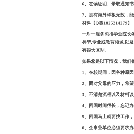
6、在读证明、录取通知书、of
7、拥有海外样板无数，能完美1
材料【Q微1825214279】
一对一服务包括毕业院长签字
类型,专业或教育领域,以
有很大区别。
如果您是以下情况，我们都能
1、在校期间，因各种原因未
2、面对父母的压力，希望尽快
3、不清楚流程以及材料该如何
4、回国时间很长，忘记办理；
5、回国马上就要找工作，办
6、企事业单位必须要求办理的