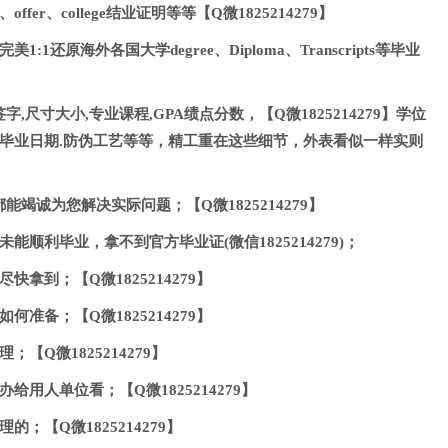
fer、college结业证明等等【Q微1825214279】
:1还原海外各国大学degree、Diploma、Transcripts等毕业
,尺寸大小,专业课程,GPA绩点分数，【Q微1825214279】学位
及毕业日期.防伪工艺等等，精工重在这些细节，外表看似一样实则
竭诚为您解决实际问题；【Q微1825214279】
能顺利毕业，拿不到官方毕业证(微信1825214279)；
拿到；【Q微1825214279】
准备；【Q微1825214279】
【Q微1825214279】
给用人单位看；【Q微1825214279】
；【Q微1825214279】