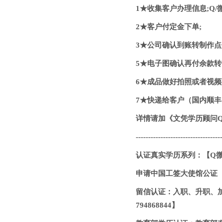
1★收集客户办理信息;Q/微：
2★客户付定金下单;
3★公司确认到账转制作点做
5★电子图确认再付余款
6★成品做好拍照或者视频
7★快递给客户（国内顺丰
详情请加《文凭学历顾问Q/微
----------------------------------
认证真实学历系列：【Q微79
申请中国工签大使馆公证（学
留信认证：入职、升职、加
794868844】