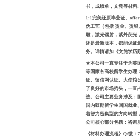
书，成绩单，文凭等材料:
1:1完美还原毕业证、off
伪工艺（包括 烫金、烫
雕，激光镭射，紫外荧光
还是最新版本，都能保证
务。详情请加《文凭学历顾问Q
★本公司一直专注于为英
等国家各高校留学生办理：
证、留信网认证、大使馆
了良好的市场势头，一直
选。公司主要业务涉及：
国内鼓励留学生回国就业
着智力密集型的方向转型
公司核心部分包括：咨询
《材料办理流程》Q/微：794