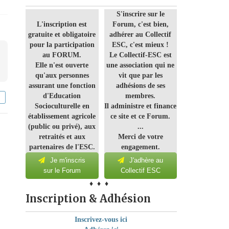
S'inscrire sur le
L'inscription est
Forum, c'est bien,
gratuite et obligatoire
adhérer au Collectif
pour la participation
ESC, c'est mieux !
au FORUM.
Le Collectif-ESC est
Elle n'est ouverte
une association qui ne
qu'aux personnes
vit que par les
assurant une fonction
adhésions de ses
d'Education
membres.
Socioculturelle en
Il administre et finance
établissement agricole
ce site et ce Forum.
(public ou privé), aux
...
retraités et aux
Merci de votre
partenaires de l'ESC.
engagement.
Je m'inscris
J'adhère au
sur le Forum
Collectif ESC
♦ ♦ ♦
Inscription & Adhésion
Inscrivez-vous ici