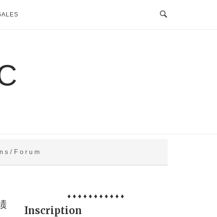
GALES
C
 n s / F o r u m
♦ ♦ ♦ ♦ ♦ ♦ ♦ ♦ ♦ ♦ ♦
绩
Inscription