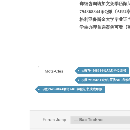
详细咨询请加文凭学历顾问Q
794868844☀️Q微
格利亚鲁斯金大学毕业证|学
学生办理首选案例可看【
Mots-Clés
q/微794868844买ARU学位证书
q/微794868844校内原仿ARU学
q/微794868844靠谱ARU学位证书成绩单修
Forum Jump: