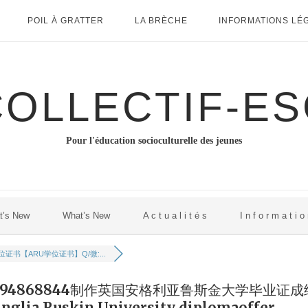
POIL À GRATTER
LA BRÈCHE
INFORMATIONS LÉ
COLLECTIF-ES
Pour l'éducation socioculturelle des jeunes
t’s New
What’s New
A c t u a l i t é s
I n f o r m a t i o
证书【ARU学位证书】Q/微:...
794868844制作英国安格利亚鲁斯金大学毕业证成
Ruskin University diplomaoffer