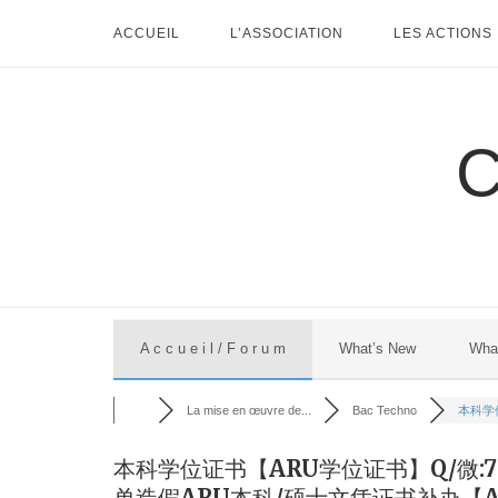
Skip
ACCUEIL
L’ASSOCIATION
LES ACTIONS
to
content
A c c u e i l / F o r u m
What’s New
Wha
La mise en œuvre de...
Bac Techno
本科学位
本科学位证书【ARU学位证书】Q/微:
单造假ARU本科/硕士文凭证书补办【Anglia 