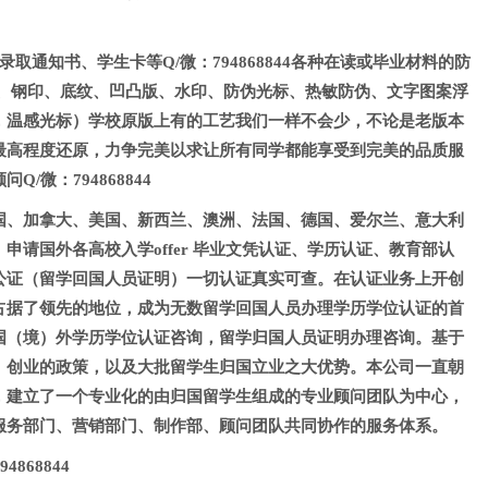
er录取通知书、学生卡等Q/微：794868844各种在读或毕业材料的防
银、钢印、底纹、凹凸版、水印、防伪光标、热敏防伪、文字图案浮
，温感光标）学校原版上有的工艺我们一样不会少，不论是老版本
最高程度还原，力争完美以求让所有同学都能享受到完美的品质服
/微：794868844
国、加拿大、美国、新西兰、澳洲、法国、德国、爱尔兰、意大利
申请国外各高校入学offer 毕业文凭认证、学历认证、教育部认
公证（留学回国人员证明）一切认证真实可查。在认证业务上开创
占据了领先的地位，成为无数留学回国人员办理学历学位认证的首
国（境）外学历学位认证咨询，留学归国人员证明办理咨询。基于
、创业的政策，以及大批留学生归国立业之大优势。本公司一直朝
，建立了一个专业化的由归国留学生组成的专业顾问团队为中心，
服务部门、营销部门、制作部、顾问团队共同协作的服务体系。
868844