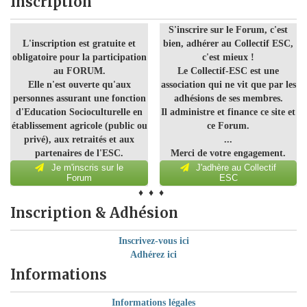
Inscription
S'inscrire sur le Forum, c'est
L'inscription est gratuite et
bien, adhérer au Collectif ESC,
obligatoire pour la participation
c'est mieux !
au FORUM.
Le Collectif-ESC est une
Elle n'est ouverte qu'aux
association qui ne vit que par les
personnes assurant une fonction
adhésions de ses membres.
d'Education Socioculturelle en
Il administre et finance ce site et
établissement agricole (public ou
ce Forum.
privé), aux retraités et aux
...
partenaires de l'ESC.
Merci de votre engagement.
Je m'inscris sur le
J'adhère au Collectif
Forum
ESC
♦ ♦ ♦
Inscription & Adhésion
Inscrivez-vous ici
Adhérez ici
Informations
Informations légales