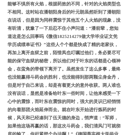
能够不惧所有火焰，根据药效的不同，针对的火焰类型也
不相同。这时站在潘朝阳身后的叶元朗虽然听到了潘朝阳
在说话，但是因为同样震惊于其他五个人火焰的现象，没
有听清，犹豫了一下后忍不住小声问道：“潘前辈，您知
道这是怎么回事吗《微信1825214279做大学毕业证文凭
学历成绩单证书》”这些人个个都是快成了精的老家伙，
再加上离开血狱之前，陌惜凤也叮嘱过他们，务必要尽可
能的保守血狱的秘密，所以他们对于叶东的话都是心领神
会，在蛮角的带领下离开了。虽然发生了这么多事，最终
也没能赢得斗药会的胜利，也没能得到那两颗尘身金丹，
但是对于自己来说，却是有着更大的意外收获。两人谁也
没有说话，显然是准备给叶东一些时间，让他来感受一下
心中的震惊，而叶东在震惊的同时，强大的灵识已经悄悄
的向着那团火焰延伸而去。就在叶东开始进行炼药的时
候，风天和已经凑到了伍天德的身边，悄声道：“军师，
如果他这场再赢的话，那这次斗药会，我们清风门可就彻
底的输了，你赶紧想个办法啊！”《德国蒂宾根大学毕业