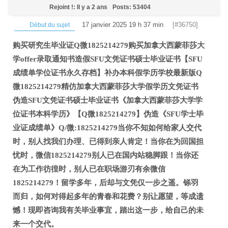
Rejoint !: Il y a 2 ans
Posts: 53404
17 janvier 2025 19 h 37 min
[#36750]
Début du sujet
购买研究生毕业证Q微1825214279购买加拿大西蒙菲莎大
学offer录取通知书造假SFU文凭证书硕士毕业证书【SFU
成绩单学位证书永久存档】补办本科假学历学校最新版Q
微1825214279精仿加拿大西蒙菲莎大学假学历文凭证书
伪造SFU文凭证书硕士毕业证书《加拿大西蒙菲莎大学学
位证书本科学历》【Q微1825214279】伪造《SFU学士毕
业证成绩单》Q/微:1825214279当你不知如何给家人交代
时，别人找我们办理、已得到亲人肯定！当你在为回国担
忧时，微信1825214279别人已在国内站稳脚跟！当你还
在为工作彷徨时，别人已在职场游刃有余微信
1825214279！留学多年，后却与文凭仅一步之遥。铩羽
而归，如何对得起多年的青春和花费？别让愿望，等成遗
憾！现即咨询我有关毕业事宜，踏出这一步，给自己的未
来一个交代。