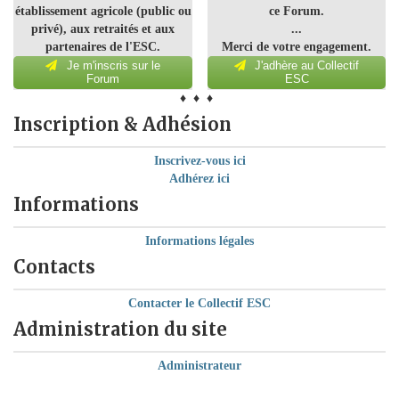
établissement agricole (public ou
ce Forum.
privé), aux retraités et aux
...
partenaires de l'ESC.
Merci de votre engagement.
Je m'inscris sur le
J'adhère au Collectif
Forum
ESC
♦ ♦ ♦
Inscription & Adhésion
Inscrivez-vous ici
Adhérez ici
Informations
Informations légales
Contacts
Contacter le Collectif ESC
Administration du site
Administrateur