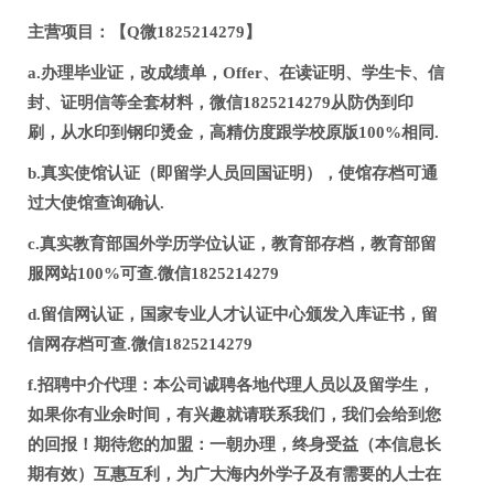
主营项目：【Q微1825214279】
a.办理毕业证，改成绩单，Offer、在读证明、学生卡、信
封、证明信等全套材料，微信1825214279从防伪到印
刷，从水印到钢印烫金，高精仿度跟学校原版100%相同.
b.真实使馆认证（即留学人员回国证明），使馆存档可通
过大使馆查询确认.
c.真实教育部国外学历学位认证，教育部存档，教育部留
服网站100%可查.微信1825214279
d.留信网认证，国家专业人才认证中心颁发入库证书，留
信网存档可查.微信1825214279
f.招聘中介代理：本公司诚聘各地代理人员以及留学生，
如果你有业余时间，有兴趣就请联系我们，我们会给到您
的回报！期待您的加盟：一朝办理，终身受益（本信息长
期有效）互惠互利，为广大海内外学子及有需要的人士在