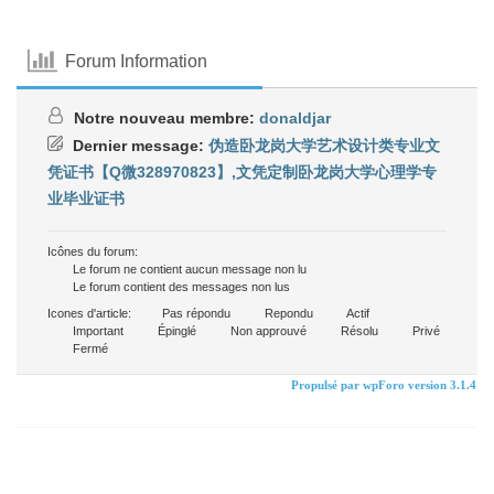
Forum Information
Notre nouveau membre:
donaldjar
Dernier message:
伪造卧龙岗大学艺术设计类专业文
凭证书【Q微328970823】,文凭定制卧龙岗大学心理学专
业毕业证书
Icônes du forum:
Le forum ne contient aucun message non lu
Le forum contient des messages non lus
Icones d'article:
Pas répondu
Repondu
Actif
Important
Épinglé
Non approuvé
Résolu
Privé
Fermé
Propulsé par wpForo version 3.1.4