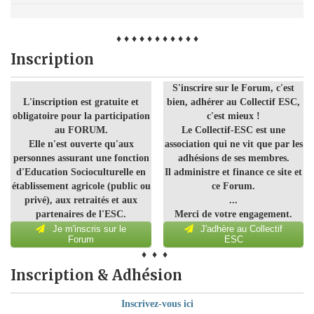
♦ ♦ ♦ ♦ ♦ ♦ ♦ ♦ ♦ ♦ ♦
Inscription
S'inscrire sur le Forum, c'est
L'inscription est gratuite et
bien, adhérer au Collectif ESC,
obligatoire pour la participation
c'est mieux !
au FORUM.
Le Collectif-ESC est une
Elle n'est ouverte qu'aux
association qui ne vit que par les
personnes assurant une fonction
adhésions de ses membres.
d'Education Socioculturelle en
Il administre et finance ce site et
établissement agricole (public ou
ce Forum.
privé), aux retraités et aux
...
partenaires de l'ESC.
Merci de votre engagement.
Je m'inscris sur le
J'adhère au Collectif
Forum
ESC
♦ ♦ ♦
Inscription & Adhésion
Inscrivez-vous ici