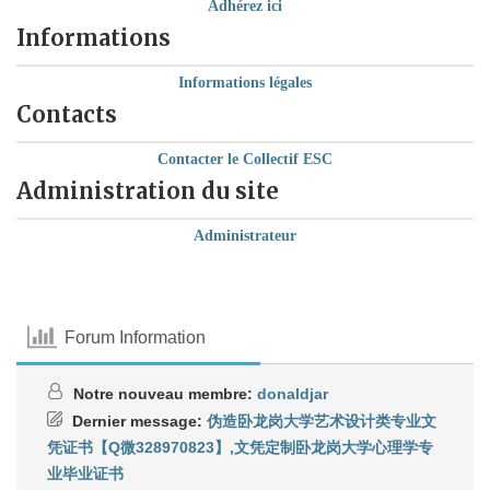
Adhérez ici
Informations
Informations légales
Contacts
Contacter le Collectif ESC
Administration du site
Administrateur
Forum Information
Notre nouveau membre:
donaldjar
Dernier message:
伪造卧龙岗大学艺术设计类专业文
凭证书【Q微328970823】,文凭定制卧龙岗大学心理学专
业毕业证书