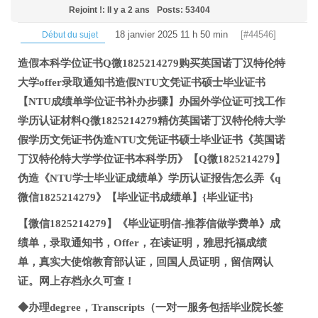
Rejoint !: Il y a 2 ans
Posts: 53404
18 janvier 2025 11 h 50 min
[#44546]
Début du sujet
造假本科学位证书Q微1825214279购买英国诺丁汉特伦特
大学offer录取通知书造假NTU文凭证书硕士毕业证书
【NTU成绩单学位证书补办步骤】办国外学位证可找工作
学历认证材料Q微1825214279精仿英国诺丁汉特伦特大学
假学历文凭证书伪造NTU文凭证书硕士毕业证书《英国诺
丁汉特伦特大学学位证书本科学历》【Q微1825214279】
伪造《NTU学士毕业证成绩单》学历认证报告怎么弄《q
微信1825214279》【毕业证书成绩单】{毕业证书}
【微信1825214279】《毕业证明信-推荐信做学费单》成
绩单，录取通知书，Offer，在读证明，雅思托福成绩
单，真实大使馆教育部认证，回国人员证明，留信网认
证。网上存档永久可查！
◆办理degree，Transcripts（一对一服务包括毕业院长签