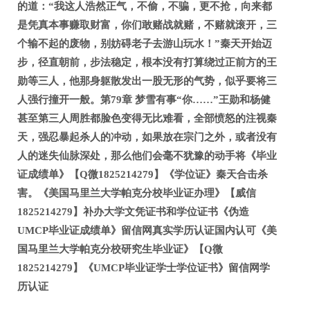
的道：“我这人浩然正气，不偷，不骗，更不抢，向来都
是凭真本事赚取财富，你们敢赌战就赌，不赌就滚开，三
个输不起的废物，别妨碍老子去游山玩水！”秦天开始迈
步，径直朝前，步法稳定，根本没有打算绕过正前方的王
勋等三人，他那身躯散发出一股无形的气势，似乎要将三
人强行撞开一般。第79章 梦雪有事“你……”王勋和杨健
甚至第三人周胜都脸色变得无比难看，全部愤怒的注视秦
天，强忍暴起杀人的冲动，如果放在宗门之外，或者没有
人的迷失仙脉深处，那么他们会毫不犹豫的动手将《毕业
证成绩单》【Q微1825214279】《学位证》秦天合击杀
害。《美国马里兰大学帕克分校毕业证办理》【威信
1825214279】补办大学文凭证书和学位证书《伪造
UMCP毕业证成绩单》留信网真实学历认证国内认可《美
国马里兰大学帕克分校研究生毕业证》【Q微
1825214279】《UMCP毕业证学士学位证书》留信网学
历认证