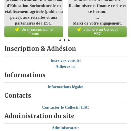
d'Education Socioculturelle en
Il administre et finance ce site et
établissement agricole (public ou
ce Forum.
privé), aux retraités et aux
...
partenaires de l'ESC.
Merci de votre engagement.
Je m'inscris sur le
J'adhère au Collectif
Forum
ESC
♦ ♦ ♦
Inscription & Adhésion
Inscrivez-vous ici
Adhérez ici
Informations
Informations légales
Contacts
Contacter le Collectif ESC
Administration du site
Administrateur