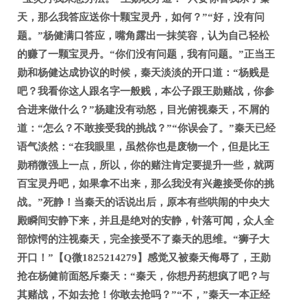
天，那么我答应送你十颗宝灵丹，如何？”“好，没有问
题。”杨健满口答应，嘴角露出一抹笑容，认为自己轻松
的赚了一颗宝灵丹。“你们没有问题，我有问题。”正当王
勋和杨健达成协议的时候，秦天淡淡的开口道：“杨贱是
吧？我看你这人跟名字一般贱，本公子跟王勋赌战，你参
合进来做什么？”杨建没有动怒，目光俯视秦天，不屑的
道：“怎么？不敢接受我的挑战？”“你误会了。”秦天已经
语气淡然：“在我眼里，虽然你也是废物一个，但是比王
勋稍微强上一点，所以，你的赌注肯定要提升一些，就两
百宝灵丹吧，如果拿不出来，那么我没有兴趣接受你的挑
战。”死静！当秦天的话说出后，原本有些哄闹的中央大
殿瞬间安静下来，并且是绝对的安静，针落可闻，众人全
部惊愕的注视秦天，完全接受不了秦天的思维。“狮子大
开口！”【Q微1825214279】感觉又被秦天侮辱了，王勋
抢在杨健前面怒斥秦天：“秦天，你想丹药想疯了吧？与
其赌战，不如去抢！你敢去抢吗？”“不，”秦天一本正经