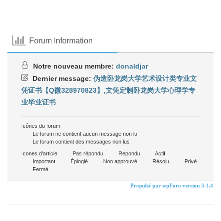
Forum Information
Notre nouveau membre:
donaldjar
Dernier message:
伪造卧龙岗大学艺术设计类专业文
凭证书【Q微328970823】,文凭定制卧龙岗大学心理学专
业毕业证书
Icônes du forum:
Le forum ne contient aucun message non lu
Le forum contient des messages non lus
Icones d'article:
Pas répondu
Repondu
Actif
Important
Épinglé
Non approuvé
Résolu
Privé
Fermé
Propulsé par wpForo version 3.1.4