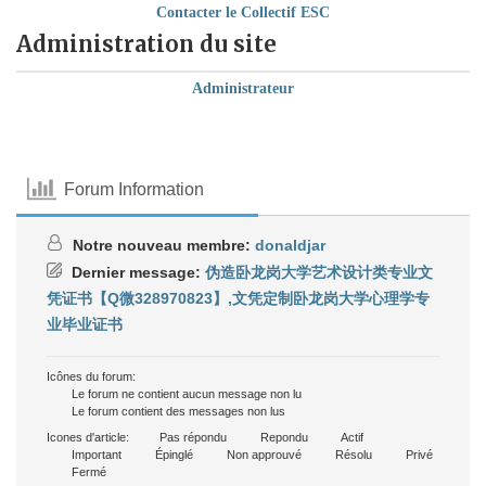
Contacter le Collectif ESC
Administration du site
Administrateur
Forum Information
Notre nouveau membre:
donaldjar
Dernier message:
伪造卧龙岗大学艺术设计类专业文
凭证书【Q微328970823】,文凭定制卧龙岗大学心理学专
业毕业证书
Icônes du forum:
Le forum ne contient aucun message non lu
Le forum contient des messages non lus
Icones d'article:
Pas répondu
Repondu
Actif
Important
Épinglé
Non approuvé
Résolu
Privé
Fermé