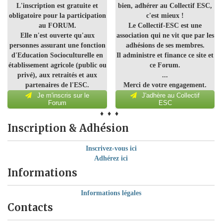
L'inscription est gratuite et
bien, adhérer au Collectif ESC,
obligatoire pour la participation
c'est mieux !
au FORUM.
Le Collectif-ESC est une
Elle n'est ouverte qu'aux
association qui ne vit que par les
personnes assurant une fonction
adhésions de ses membres.
d'Education Socioculturelle en
Il administre et finance ce site et
établissement agricole (public ou
ce Forum.
privé), aux retraités et aux
...
partenaires de l'ESC.
Merci de votre engagement.
Je m'inscris sur le
J'adhère au Collectif
Forum
ESC
♦ ♦ ♦
Inscription & Adhésion
Inscrivez-vous ici
Adhérez ici
Informations
Informations légales
Contacts