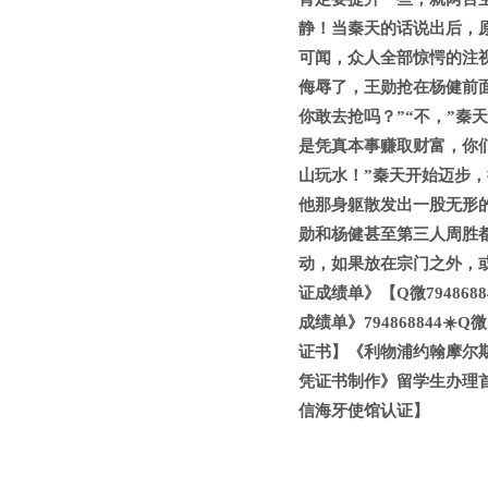
静！当秦天的话说出后，
可闻，众人全部惊愕的注
侮辱了，王勋抢在杨健前
你敢去抢吗？”“不，”秦
是凭真本事赚取财富，你
山玩水！”秦天开始迈步
他那身躯散发出一股无形的
勋和杨健甚至第三人周胜
动，如果放在宗门之外，
证成绩单》【Q微7948
成绩单》794868844
证书】《利物浦约翰摩尔斯大
凭证书制作》留学生办理
信海牙使馆认证】