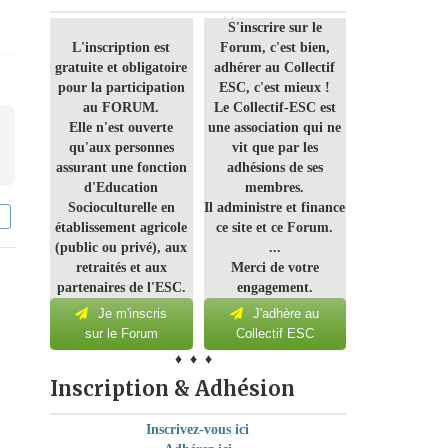
S'inscrire sur le
L'inscription est
Forum, c'est bien,
gratuite et obligatoire
adhérer au Collectif
pour la participation
ESC, c'est mieux !
au FORUM.
Le Collectif-ESC est
Elle n'est ouverte
une association qui ne
qu'aux personnes
vit que par les
assurant une fonction
adhésions de ses
d'Education
membres.
Socioculturelle en
Il administre et finance
établissement agricole
ce site et ce Forum.
(public ou privé), aux
...
retraités et aux
Merci de votre
partenaires de l'ESC.
engagement.
Je m'inscris
J'adhère au
sur le Forum
Collectif ESC
♦ ♦ ♦
Inscription & Adhésion
Inscrivez-vous ici