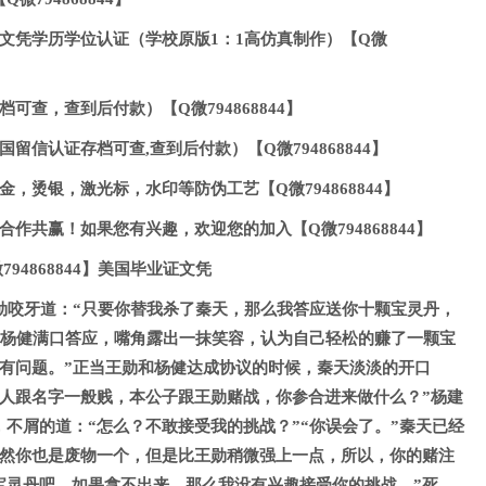
文凭学历学位认证（学校原版1：1高仿真制作）【Q微
可查，查到后付款）【Q微794868844】
留信认证存档可查,查到后付款）【Q微794868844】
，烫银，激光标，水印等防伪工艺【Q微794868844】
作共赢！如果您有兴趣，欢迎您的加入【Q微794868844】
94868844】美国毕业证文凭
勋咬牙道：“只要你替我杀了秦天，那么我答应送你十颗宝灵丹，
”杨健满口答应，嘴角露出一抹笑容，认为自己轻松的赚了一颗宝
我有问题。”正当王勋和杨健达成协议的时候，秦天淡淡的开口
这人跟名字一般贱，本公子跟王勋赌战，你参合进来做什么？”杨建
不屑的道：“怎么？不敢接受我的挑战？”“你误会了。”秦天已经
虽然你也是废物一个，但是比王勋稍微强上一点，所以，你的赌注
宝灵丹吧，如果拿不出来，那么我没有兴趣接受你的挑战。”死