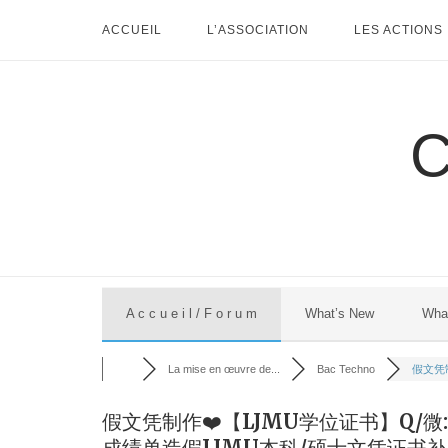
Skip
ACCUEIL
L’ASSOCIATION
LES ACTIONS
to
content
A c c u e i l / F o r u m
What’s New
Wha
La mise en œuvre de...
Bac Techno
假文凭制
假文凭制作❤️【LJMU学位证书】Q/微
成绩单造假LJMU本科/硕士文凭证书补办【Liv