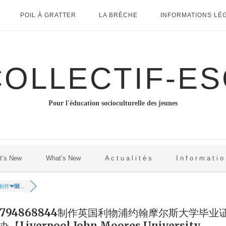
POIL À GRATTER
LA BRÈCHE
INFORMATIONS LÉ
COLLECTIF-ES
Pour l'éducation socioculturelle des jeunes
t’s New
What’s New
A c t u a l i t é s
I n f o r m a t i o
作❤࿠...
:794868844制作英国利物浦约翰摩尔斯大学毕业
erpool John Moores University