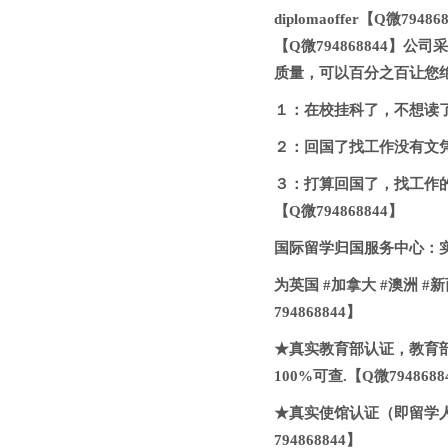
diplomaoffer【Q
【Q微794868844
质量，可以百分之百让您
１：在校挂科了，不想读了，
２：回国了找工作没有文凭
３：打算回国了，找工作
【Q微794868844】
国际留学归国服务中心：实
为英国 #加拿大 #澳洲 #
794868844】
★真实教育部认证，教育
100%可查.【Q微7948688
★真实使馆认证（即留学
794868844】