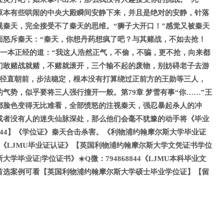
原本有些哄闹的中央大殿瞬间安静下来，并且是绝对的安静，针落
视秦天，完全接受不了秦天的思维。“狮子大开口！”感觉又被秦天
面怒斥秦天：“秦天，你想丹药想疯了吧？与其赌战，不如去抢！
天一本正经的道：“我这人浩然正气，不偷，不骗，更不抢，向来都
们敢赌战就赌，不赌就滚开，三个输不起的废物，别妨碍老子去游
，径直朝前，步法稳定，根本没有打算绕过正前方的王勋等三人，
气势，似乎要将三人强行撞开一般。第79章 梦雪有事“你……”王
都脸色变得无比难看，全部愤怒的注视秦天，强忍暴起杀人的冲
或者没有人的迷失仙脉深处，那么他们会毫不犹豫的动手将《毕业
68844】《学位证》秦天合击杀害。《利物浦约翰摩尔斯大学毕业证
☀️Q微《LJMU毕业证认证》【英国利物浦约翰摩尔斯大学文凭证书学位
学毕业证|学位证书》☀️Q微：794868844《LJMU本科毕业文
首选案例可看【英国利物浦约翰摩尔斯大学硕士毕业学位证】【留