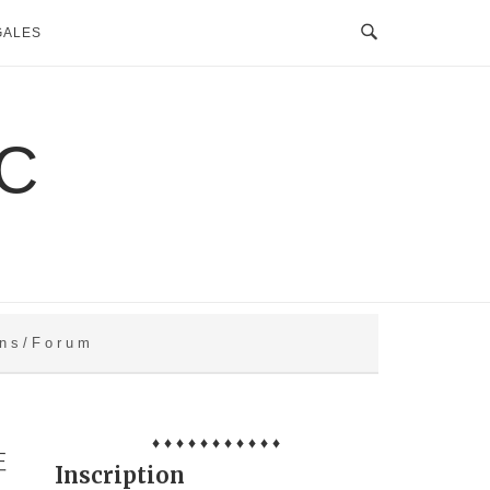
GALES
C
 n s / F o r u m
♦ ♦ ♦ ♦ ♦ ♦ ♦ ♦ ♦ ♦ ♦
证
Inscription