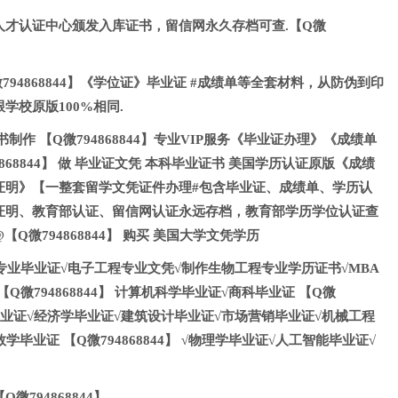
人才认证中心颁发入库证书，留信网永久存档可查.【Q微
94868844】《学位证》毕业证 #成绩单等全套材料，从防伪到印
学校原版100%相同.
制作 【Q微794868844】专业VIP服务《毕业证办理》《成绩单
868844】 做 毕业证文凭 本科毕业证书 美国学历认证原版《成绩
证明》【一整套留学文凭证件办理#包含毕业证、成绩单、学历认
证明、教育部认证、留信网认证永远存档，教育部学历学位认证查
Q微794868844】 购买 美国大学文凭学历
 会计专业毕业证√电子工程专业文凭√制作生物工程专业学历证书√MBA
Q微794868844】 计算机科学毕业证√商科毕业证 【Q微
商管理毕业证√经济学毕业证√建筑设计毕业证√市场营销毕业证√机械工程
学毕业证 【Q微794868844】 √物理学毕业证√人工智能毕业证√
794868844】