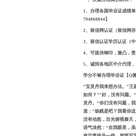
1、办理各国毕业证成绩单
794868844】
2、留信网认证（留信网存档
3、留信认证学历认证（中国
4、可提供钢印，激凸，烫金
5、诚招各地区中介代理，合
学分不够办理毕业证【Q微7
“宝灵丹我来想办法。”王
如何？”“好，没有问题。
灵丹。“你们没有问题，
道：“杨贱是吧？我看你
没有动怒，目光俯视秦天，
语气淡然：“在我眼里，
肯定要提升一些，就两百