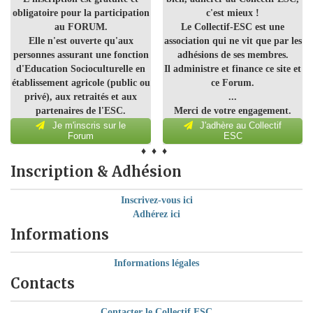
obligatoire pour la participation
c'est mieux !
au FORUM.
Le Collectif-ESC est une
Elle n'est ouverte qu'aux
association qui ne vit que par les
personnes assurant une fonction
adhésions de ses membres.
d'Education Socioculturelle en
Il administre et finance ce site et
établissement agricole (public ou
ce Forum.
privé), aux retraités et aux
...
partenaires de l'ESC.
Merci de votre engagement.
Je m'inscris sur le
J'adhère au Collectif
Forum
ESC
♦ ♦ ♦
Inscription & Adhésion
Inscrivez-vous ici
Adhérez ici
Informations
Informations légales
Contacts
Contacter le Collectif ESC