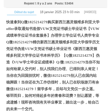
Rejoint !: Il y a 2 ans
Posts: 53404
18 janvier 2025 23 h 03 min
[#49833]
Début du sujet
快速拿到Q微1825214279购买新西兰惠灵顿维多利亚大学
offer录取通知书造假VUW文凭证书硕士毕业证书【VUW
成绩单学位证书全套服务】办理学士学位证书人类学专业
Q微1825214279精仿新西兰惠灵顿维多利亚大学假学历文
凭证书伪造VUW文凭证书硕士毕业证书《新西兰惠灵顿
维多利亚大学学位证书本科学历》【Q微1825214279】伪
造《VUW学士毕业证成绩单》Q/微:1825214279当你不知
如何给家人交代时，别人找我们办理、已得到亲人肯定！
当你在为回国担忧时，微信1825214279别人已在国内站
稳脚跟！当你还在为工作彷徨时，别人已在职场游刃有余
微信1825214279！留学多年，后却与文凭仅一步之遥。
铩羽而归，如何对得起多年的青春和花费？别让愿望，等
成遗憾！现即咨询我有关毕业事宜，踏出这一步，给自己
的未来一个交代。