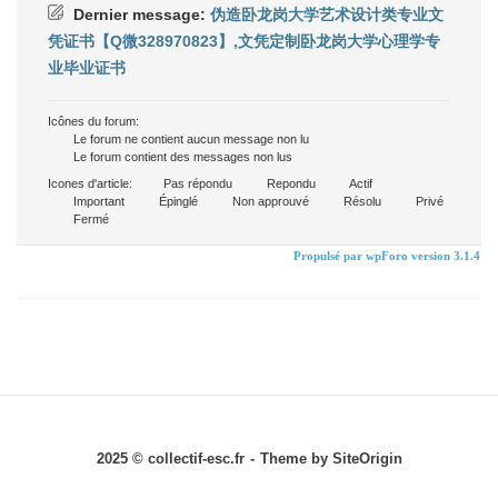
Dernier message:
伪造卧龙岗大学艺术设计类专业文
凭证书【Q微328970823】,文凭定制卧龙岗大学心理学专
业毕业证书
Icônes du forum:
Le forum ne contient aucun message non lu
Le forum contient des messages non lus
Icones d'article:
Pas répondu
Repondu
Actif
Important
Épinglé
Non approuvé
Résolu
Privé
Fermé
Propulsé par wpForo version 3.1.4
2025 © collectif-esc.fr
Theme by
SiteOrigin