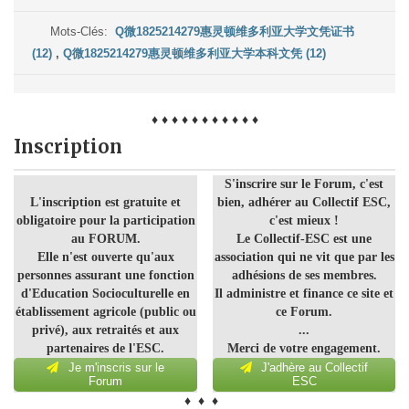
Mots-Clés:
Q微1825214279惠灵顿维多利亚大学文凭证书
(12)
,
Q微1825214279惠灵顿维多利亚大学本科文凭 (12)
♦ ♦ ♦ ♦ ♦ ♦ ♦ ♦ ♦ ♦ ♦
Inscription
S'inscrire sur le Forum, c'est
L'inscription est gratuite et
bien, adhérer au Collectif ESC,
obligatoire pour la participation
c'est mieux !
au FORUM.
Le Collectif-ESC est une
Elle n'est ouverte qu'aux
association qui ne vit que par les
personnes assurant une fonction
adhésions de ses membres.
d'Education Socioculturelle en
Il administre et finance ce site et
établissement agricole (public ou
ce Forum.
privé), aux retraités et aux
...
partenaires de l'ESC.
Merci de votre engagement.
Je m'inscris sur le
J'adhère au Collectif
Forum
ESC
♦ ♦ ♦