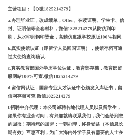
主营项目：【Q微1825214279】
a.办理毕业证，改成绩单，Offer、在读证明、学生卡、信
封、证明信等全套材料，微信1825214279从防伪到印
刷，从水印到钢印烫金，高精仿度跟学校原版100%相同.
b.真实使馆认证（即留学人员回国证明），使馆存档可通
过大使馆查询确认.
c.真实教育部国外学历学位认证，教育部存档，教育部留
服网站100%可查.微信1825214279
d.留信网认证，国家专业人才认证中心颁发入库证书，留
信网存档可查.微信1825214279
f.招聘中介代理：本公司诚聘各地代理人员以及留学生，
如果你有业余时间，有兴趣就请联系我们，我们会给到您
的回报！期待您的加盟：一朝办理，终身受益（本信息长
期有效）互惠互利，为广大海内外学子及有需要的人士在