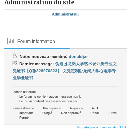
Administration du site
Administrateur
Forum Information
Notre nouveau membre:
donaldjar
Dernier message:
伪造卧龙岗大学艺术设计类专业文
凭证书【Q微328970823】,文凭定制卧龙岗大学心理学专
业毕业证书
Icônes du forum:
Le forum ne contient aucun message non lu
Le forum contient des messages non lus
Icones d'article:
Pas répondu
Repondu
Actif
Important
Épinglé
Non approuvé
Résolu
Privé
Fermé
Propulsé par wpForo version 3.1.4