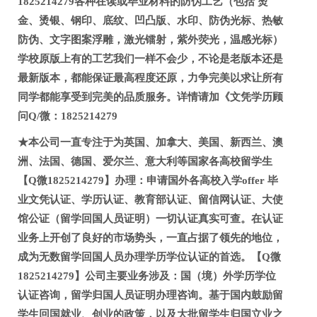
1825214279各种在读或毕业材料的防伪工艺（包括 烫
金、烫银、钢印、底纹、凹凸版、水印、防伪光标、热敏
防伪、文字图案浮雕，激光镭射，紫外荧光，温感光标）
学校原版上有的工艺我们一样不会少，不论是老版本还是
最新版本，都能保证最高程度还原，力争完美以求让所有
同学都能享受到完美的品质服务。详情请加《文凭学历顾
问Q/微：1825214279
★本公司一直专注于为英国、加拿大、美国、新西兰、澳
洲、法国、德国、爱尔兰、意大利等国家各高校留学生
【Q微1825214279】办理：申请国外各高校入学offer 毕
业文凭认证、学历认证、教育部认证、留信网认证、大使
馆公证（留学回国人员证明）一切认证真实可查。在认证
业务上开创了良好的市场势头，一直占据了领先的地位，
成为无数留学回国人员办理学历学位认证的首选。【Q微
1825214279】公司主要业务涉及：国（境）外学历学位
认证咨询，留学归国人员证明办理咨询。基于国内鼓励留
学生回国就业、创业的政策，以及大批留学生归国立业之