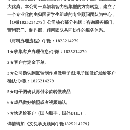
大优势。本公司一直朝着智力密集型的方向转型，建立了
一个专业化的由归国留学生组成的专业顾问团队为中心，
【Q微1825214279】公司核心部分包括：咨询服务部门、
营销部门、制作部、顾问团队共同协作的服务体系。
《材料办理流程》Q/微：1825214279
1★收集客户办理信息;Q/微：1825214279
2★客户付定金下单;
3★公司确认到账转制作点做电子图;电子图做好发给客户
确认;Q/微：1825214279
5★电子图确认再付余款转做成品
6★成品做好拍照或者视频确认;
7★快递给客户（国内顺丰，国外DHL）。
详情请加《文凭学历顾问Q/微1825214279》