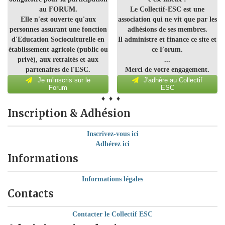
au FORUM.
Le Collectif-ESC est une
Elle n'est ouverte qu'aux
association qui ne vit que par les
personnes assurant une fonction
adhésions de ses membres.
d'Education Socioculturelle en
Il administre et finance ce site et
établissement agricole (public ou
ce Forum.
privé), aux retraités et aux
...
partenaires de l'ESC.
Merci de votre engagement.
Je m'inscris sur le
J'adhère au Collectif
Forum
ESC
♦ ♦ ♦
Inscription & Adhésion
Inscrivez-vous ici
Adhérez ici
Informations
Informations légales
Contacts
Contacter le Collectif ESC