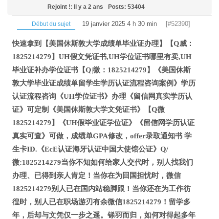
Rejoint !: Il y a 2 ans
Posts: 53404
19 janvier 2025 4 h 30 min
[#52390]
Début du sujet
快速拿到【美国休斯敦大学成绩单毕业证办理】【Q威：
1825214279】UH假文凭证书,UH学位证书哪里有卖,UH
毕业证补办学位证书【Q|微：1825214279】《美国休斯
敦大学毕业证成绩单留学生学历认证流程咨询案例》学历
认证流程咨询《UH学位证书》办理《留信网真实学历认
证》可定制《美国休斯敦大学文凭证书》【Q微
1825214279】《UH假毕业证学位证》《留信网学历认证
真实可查》可做，成绩单GPA修改，offer录取通知书 学
生卡ID.《EcE认证海牙认证中国大使馆公证》Q/
微:1825214279当你不知如何给家人交代时，别人找我们
办理、已得到亲人肯定！当你在为回国担忧时，微信
1825214279别人已在国内站稳脚跟！当你还在为工作彷
徨时，别人已在职场游刃有余微信1825214279！留学多
年，后却与文凭仅一步之遥。铩羽而归，如何对得起多年