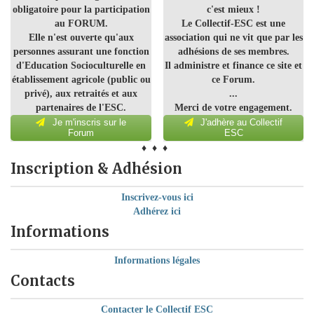
obligatoire pour la participation
c'est mieux !
au FORUM.
Le Collectif-ESC est une
Elle n'est ouverte qu'aux
association qui ne vit que par les
personnes assurant une fonction
adhésions de ses membres.
d'Education Socioculturelle en
Il administre et finance ce site et
établissement agricole (public ou
ce Forum.
privé), aux retraités et aux
...
partenaires de l'ESC.
Merci de votre engagement.
Je m'inscris sur le
J'adhère au Collectif
Forum
ESC
♦ ♦ ♦
Inscription & Adhésion
Inscrivez-vous ici
Adhérez ici
Informations
Informations légales
Contacts
Contacter le Collectif ESC