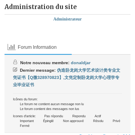
Administration du site
Administrateur
Forum Information
Notre nouveau membre:
donaldjar
Dernier message:
伪造卧龙岗大学艺术设计类专业文
凭证书【Q微328970823】,文凭定制卧龙岗大学心理学专
业毕业证书
Icônes du forum:
Le forum ne contient aucun message non lu
Le forum contient des messages non lus
Icones d'article:
Pas répondu
Repondu
Actif
Important
Épinglé
Non approuvé
Résolu
Privé
Fermé