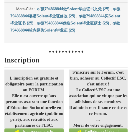
Mots-Clés:
q/微794868844做Solent毕业证书文凭 (25)
,
q/微
794868844靠谱Solent毕业证修改 (25)
,
q/微794868844买Solent
毕业证书 (25)
,
q/微794868844伪造Solent毕业证硕士 (25)
,
q/微
794868844校内原仿Solent毕业证 (25)
♦ ♦ ♦ ♦ ♦ ♦ ♦ ♦ ♦ ♦ ♦
Inscription
S'inscrire sur le Forum, c'est
L'inscription est gratuite et
bien, adhérer au Collectif ESC,
obligatoire pour la participation
c'est mieux !
au FORUM.
Le Collectif-ESC est une
Elle n'est ouverte qu'aux
association qui ne vit que par les
personnes assurant une fonction
adhésions de ses membres.
d'Education Socioculturelle en
Il administre et finance ce site et
établissement agricole (public ou
ce Forum.
privé), aux retraités et aux
...
partenaires de l'ESC.
Merci de votre engagement.
Je m'inscris sur le
J'adhère au Collectif