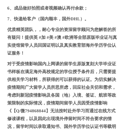
6、成品做好拍照或者视频确认再付余款；
7、快递给客户（国内顺丰，国外DHL）。
优质精英团队，，耐心专业的资深留学顾问为您解答的所
有疑问！提供英 #加 #美 #澳 #欧洲等全部原版毕业证与真
实使馆留学人员回国证明以及真实教育部海外学历学位认
证服务！
对于受疫情影响国内上网课的留学生原版复刻大学毕业证
书样板在满足海外高校规定的学位授予条件后，只需要提
供相关学习材料，所获得的可以获得的认证。为切实解决
疫情期间广大留学人员所思所虑，回应社会关切和需求，
考虑到新冠疫情影响及各国（地）入境、签证、航班等政
策限制的实际情况，疫情期间留学人员因受疫情影响
《【Q/微794868844】无法按时赴外学习而通过在线方式
修读课程，以及因此出现境外停留时间不符合要求的情
况，留学时间以录取通知书、国外学历学位认证书等载明