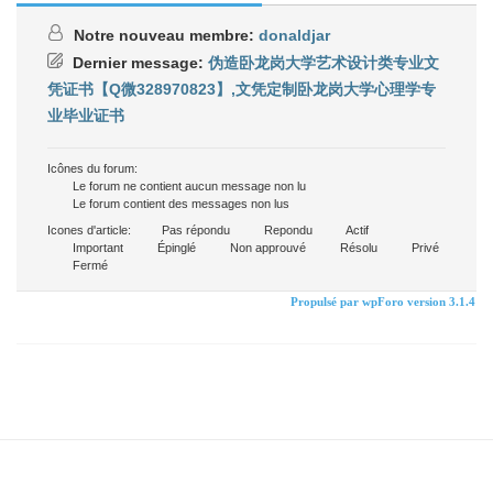
Notre nouveau membre:
donaldjar
Dernier message:
伪造卧龙岗大学艺术设计类专业文
凭证书【Q微328970823】,文凭定制卧龙岗大学心理学专
业毕业证书
Icônes du forum:
Le forum ne contient aucun message non lu
Le forum contient des messages non lus
Icones d'article:
Pas répondu
Repondu
Actif
Important
Épinglé
Non approuvé
Résolu
Privé
Fermé
Propulsé par wpForo version 3.1.4