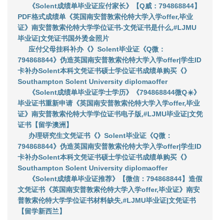
《Solent成绩单毕业证应付家长》【Q威：794868844】
PDF格式成绩单《英国南安普敦索伦特大学入学offer,毕业
证》南安普敦索伦特大学学位证书-文凭证书是什么,#LJMU
毕业证|文凭证书国外烫金照片
应付父母挂科补办《》Solent毕业证《Q微：
794868844》伪造英国南安普敦索伦特大学入学offer|学生ID
卡补办Solent本科文凭证书硕士学位证书成绩单购买《》
Southampton Solent University diplomaoffer
《Solent成绩单毕业证学士学历》《794868844微Q☀️》
毕业证书重新申请《英国南安普敦索伦特大学入学offer,毕业
证》南安普敦索伦特大学学位证书电子版,#LJMU毕业证|文凭
证书【留学澳洲】
办理研究生文凭证书《》Solent毕业证《Q微：
794868844》伪造英国南安普敦索伦特大学入学offer|学生ID
卡补办Solent本科文凭证书硕士学位证书成绩单购买《》
Southampton Solent University diplomaoffer
《Solent成绩单毕业证推荐》【微信：794868844】造假
文凭证书《英国南安普敦索伦特大学入学offer,毕业证》南安
普敦索伦特大学学位证书材料缺失,#LJMU毕业证|文凭证书
【留学新西兰】