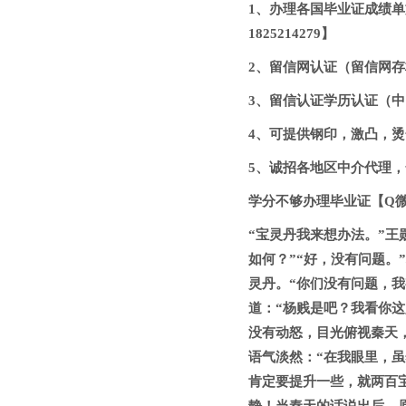
1、办理各国毕业证成绩单
1825214279】
2、留信网认证（留信网存档
3、留信认证学历认证（中国
4、可提供钢印，激凸，烫金
5、诚招各地区中介代理，合
学分不够办理毕业证【Q微1
“宝灵丹我来想办法。”王
如何？”“好，没有问题。
灵丹。“你们没有问题，
道：“杨贱是吧？我看你
没有动怒，目光俯视秦天，
语气淡然：“在我眼里，
肯定要提升一些，就两百