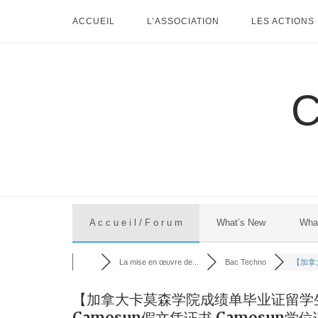
Skip
ACCUEIL
L’ASSOCIATION
LES ACTIONS
to
content
A c c u e i l / F o r u m
What’s New
Wha
La mise en œuvre de...
Bac Techno
【加拿
【加拿大卡莫森学院成绩单毕业证留学生伪
Camosun假文凭证书,Camosun学