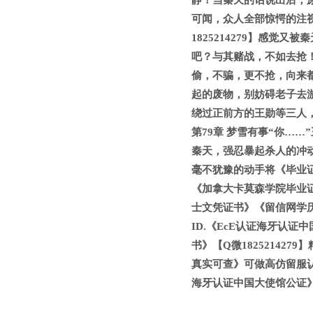
静！当秦天的话说出后，
可闻，众人全部惊愕的注
1825214279】感觉
吧？与其赌战，不如去抢！
偷，不骗，更不抢，向来
起的废物，别妨碍老子去
绕过正前方的王勋等三人
第79章 梦雪有事“你…
秦天，强忍暴起杀人的冲
毫不犹豫的动手将《毕业证成
《加拿大卡莫森学院毕业证成绩
士文凭证书》《留信网学历
ID.《EcE认证海牙认
书》【Q微182521427
真实可查》可做高仿留服认证
海牙认证中国大使馆公证