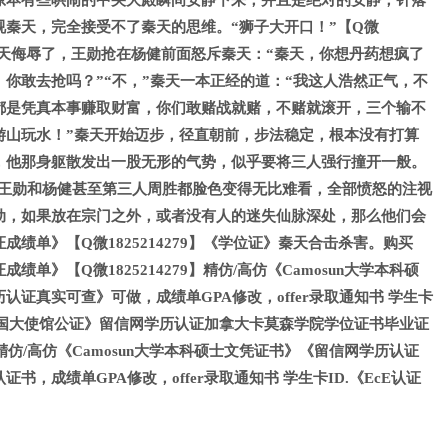
原本有些哄闹的中央大殿瞬间安静下来，并且是绝对的安静，针落
视秦天，完全接受不了秦天的思维。“狮子大开口！”【Q微
又被秦天侮辱了，王勋抢在杨健前面怒斥秦天：“秦天，你想丹药想疯了
你敢去抢吗？”“不，”秦天一本正经的道：“我这人浩然正气，不
都是凭真本事赚取财富，你们敢赌战就赌，不赌就滚开，三个输不
游山玩水！”秦天开始迈步，径直朝前，步法稳定，根本没有打算
，他那身躯散发出一股无形的气势，似乎要将三人强行撞开一般。
…”王勋和杨健甚至第三人周胜都脸色变得无比难看，全部愤怒的注视
动，如果放在宗门之外，或者没有人的迷失仙脉深处，那么他们会
绩单》【Q微1825214279】《学位证》秦天合击杀害。购买
单》【Q微1825214279】精仿/高仿《Camosun大学本科硕
认证真实可查》可做，成绩单GPA修改，offer录取通知书 学生卡
证中国大使馆公证》留信网学历认证加拿大卡莫森学院学位证书毕业证
9】精仿/高仿《Camosun大学本科硕士文凭证书》《留信网学历认证
书，成绩单GPA修改，offer录取通知书 学生卡ID.《EcE认证
》