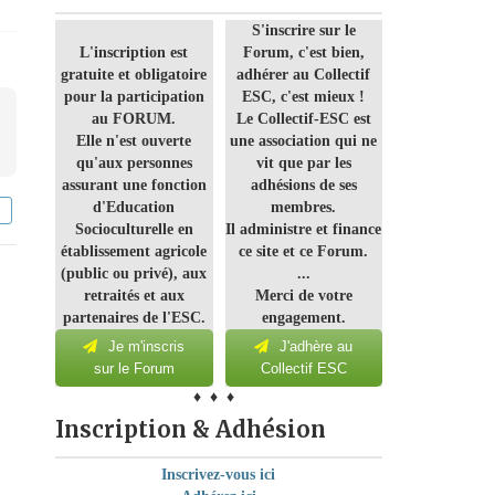
S'inscrire sur le
L'inscription est
Forum, c'est bien,
gratuite et obligatoire
adhérer au Collectif
pour la participation
ESC, c'est mieux !
au FORUM.
Le Collectif-ESC est
Elle n'est ouverte
une association qui ne
qu'aux personnes
vit que par les
assurant une fonction
adhésions de ses
d'Education
membres.
Socioculturelle en
Il administre et finance
établissement agricole
ce site et ce Forum.
(public ou privé), aux
...
retraités et aux
Merci de votre
partenaires de l'ESC.
engagement.
Je m'inscris
J'adhère au
sur le Forum
Collectif ESC
♦ ♦ ♦
Inscription & Adhésion
Inscrivez-vous ici