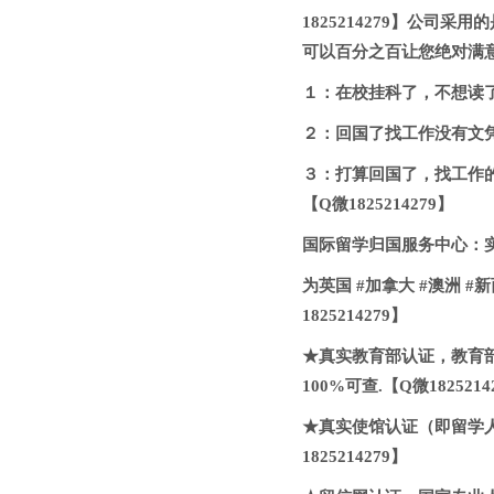
1825214279】公
可以百分之百让您绝对满
１：在校挂科了，不想读了，
２：回国了找工作没有文凭怎
３：打算回国了，找工作
【Q微1825214279】
国际留学归国服务中心：实体
为英国 #加拿大 #澳洲 #
1825214279】
★真实教育部认证，教育
100%可查.【Q微1825214
★真实使馆认证（即留学
1825214279】