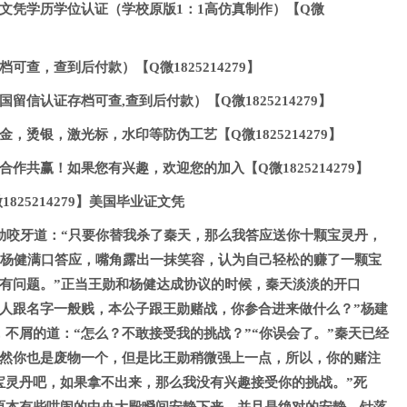
文凭学历学位认证（学校原版1：1高仿真制作）【Q微
可查，查到后付款）【Q微1825214279】
留信认证存档可查,查到后付款）【Q微1825214279】
，烫银，激光标，水印等防伪工艺【Q微1825214279】
作共赢！如果您有兴趣，欢迎您的加入【Q微1825214279】
825214279】美国毕业证文凭
勋咬牙道：“只要你替我杀了秦天，那么我答应送你十颗宝灵丹，
”杨健满口答应，嘴角露出一抹笑容，认为自己轻松的赚了一颗宝
我有问题。”正当王勋和杨健达成协议的时候，秦天淡淡的开口
这人跟名字一般贱，本公子跟王勋赌战，你参合进来做什么？”杨建
不屑的道：“怎么？不敢接受我的挑战？”“你误会了。”秦天已经
虽然你也是废物一个，但是比王勋稍微强上一点，所以，你的赌注
宝灵丹吧，如果拿不出来，那么我没有兴趣接受你的挑战。”死