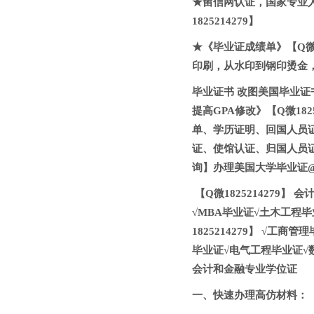
★留信网认证，国家专业
1825214279】
★《毕业证成绩单》【Q微1
印刷，从水印到钢印烫金，
毕业证书 改图美国毕业证书
提高GPA修改》【Q微182
单、学历证明、回国人员
证、使馆认证、归国人员
询】办理美国大学毕业证@【
【Q微1825214279
√MBA毕业证√土木工程毕业
1825214279】 √
毕业证√电气工程毕业证√数学
会计和金融专业学位证
一、快速办理高仿材料：【Q微