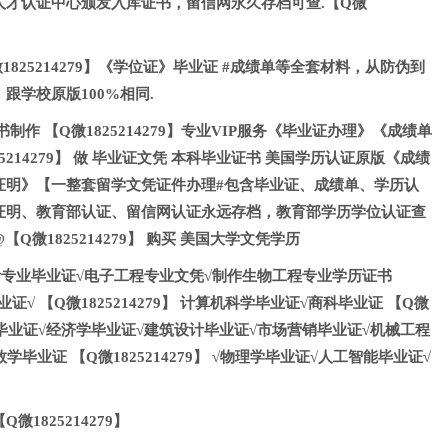
人才认证中心颁发入库证书，留信网永久存档可查.【Q微
825214279】《学位证》毕业证 #成绩单等全套材料，从防伪到
跟学校原版100%相同.
制作 【Q微1825214279】专业VIP服务《毕业证办理》《成绩单
5214279】 做 毕业证文凭 本科毕业证书 美国学历认证原版《成绩
证明》【一整套留学文凭证件办理#包含毕业证、成绩单、学历认
证明、教育部认证、留信网认证永远存档，教育部学历学位认证查
Q微1825214279】 购买 美国大学文凭学历
】 会计专业毕业证√电子工程专业文凭√制作生物工程专业学历证书
证√ 【Q微1825214279】 计算机科学毕业证√商科毕业证 【Q微
工商管理毕业证√经济学毕业证√建筑设计毕业证√市场营销毕业证√机械工程
毕业证 【Q微1825214279】 √物理学毕业证√人工智能毕业证√
1825214279】