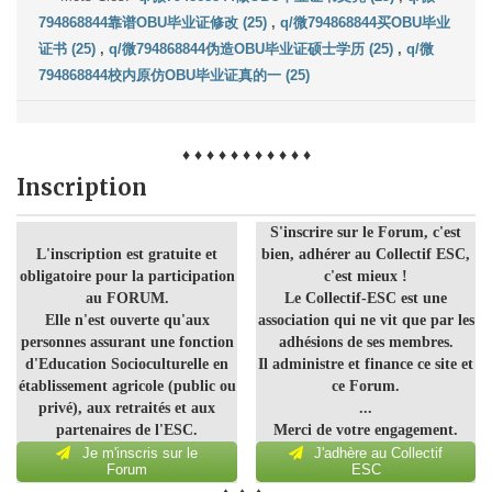
794868844靠谱OBU毕业证修改 (25)
,
q/微794868844买OBU毕业
证书 (25)
,
q/微794868844伪造OBU毕业证硕士学历 (25)
,
q/微
794868844校内原仿OBU毕业证真的一 (25)
♦ ♦ ♦ ♦ ♦ ♦ ♦ ♦ ♦ ♦ ♦
Inscription
S'inscrire sur le Forum, c'est
L'inscription est gratuite et
bien, adhérer au Collectif ESC,
obligatoire pour la participation
c'est mieux !
au FORUM.
Le Collectif-ESC est une
Elle n'est ouverte qu'aux
association qui ne vit que par les
personnes assurant une fonction
adhésions de ses membres.
d'Education Socioculturelle en
Il administre et finance ce site et
établissement agricole (public ou
ce Forum.
privé), aux retraités et aux
...
partenaires de l'ESC.
Merci de votre engagement.
Je m'inscris sur le
J'adhère au Collectif
Forum
ESC