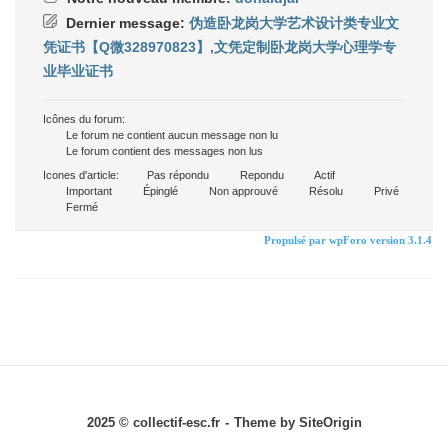
Dernier message:
伪造卧龙岗大学艺术设计类专业文
凭证书【Q微328970823】,文凭定制卧龙岗大学心理学专
业毕业证书
Icônes du forum:
Le forum ne contient aucun message non lu
Le forum contient des messages non lus
Icones d'article:
Pas répondu
Repondu
Actif
Important
Épinglé
Non approuvé
Résolu
Privé
Fermé
Propulsé par wpForo version 3.1.4
2025 © collectif-esc.fr
Theme by
SiteOrigin