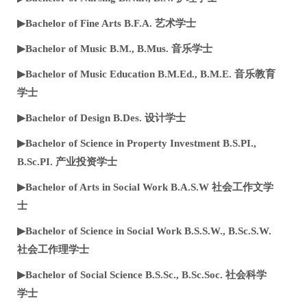
▶Bachelor of Fine Arts B.F.A. 艺术学士
▶Bachelor of Music B.M., B.Mus. 音乐学士
▶Bachelor of Music Education B.M.Ed., B.M.E. 音乐教育
学士
▶Bachelor of Design B.Des. 设计学士
▶Bachelor of Science in Property Investment B.S.PI.,
B.Sc.PI. 产业投资学士
▶Bachelor of Arts in Social Work B.A.S.W 社会工作文学
士
▶Bachelor of Science in Social Work B.S.S.W., B.Sc.S.W.
社会工作理学士
▶Bachelor of Social Science B.S.Sc., B.Sc.Soc. 社会科学
学士