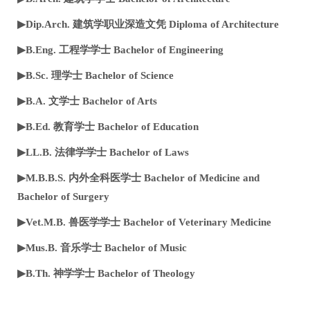
▶Dip.Arch. 建筑学职业深造文凭 Diploma of Architecture
▶B.Eng. 工程学学士 Bachelor of Engineering
▶B.Sc. 理学士 Bachelor of Science
▶B.A. 文学士 Bachelor of Arts
▶B.Ed. 教育学士 Bachelor of Education
▶LL.B. 法律学学士 Bachelor of Laws
▶M.B.B.S. 内外全科医学士 Bachelor of Medicine and
Bachelor of Surgery
▶Vet.M.B. 兽医学学士 Bachelor of Veterinary Medicine
▶Mus.B. 音乐学士 Bachelor of Music
▶B.Th. 神学学士 Bachelor of Theology