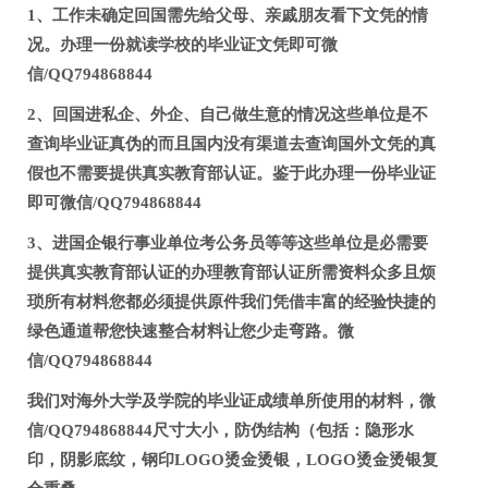
1、工作未确定回国需先给父母、亲戚朋友看下文凭的情
况。办理一份就读学校的毕业证文凭即可微
信/QQ794868844
2、回国进私企、外企、自己做生意的情况这些单位是不
查询毕业证真伪的而且国内没有渠道去查询国外文凭的真
假也不需要提供真实教育部认证。鉴于此办理一份毕业证
即可微信/QQ794868844
3、进国企银行事业单位考公务员等等这些单位是必需要
提供真实教育部认证的办理教育部认证所需资料众多且烦
琐所有材料您都必须提供原件我们凭借丰富的经验快捷的
绿色通道帮您快速整合材料让您少走弯路。微
信/QQ794868844
我们对海外大学及学院的毕业证成绩单所使用的材料，微
信/QQ794868844尺寸大小，防伪结构（包括：隐形水
印，阴影底纹，钢印LOGO烫金烫银，LOGO烫金烫银复