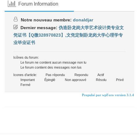
Forum Information
Notre nouveau membre:
donaldjar
Dernier message:
伪造卧龙岗大学艺术设计类专业文
凭证书【Q微328970823】,文凭定制卧龙岗大学心理学专
业毕业证书
Icônes du forum:
Le forum ne contient aucun message non lu
Le forum contient des messages non lus
Icones d'article:
Pas répondu
Repondu
Actif
Important
Épinglé
Non approuvé
Résolu
Privé
Fermé
Propulsé par wpForo version 3.1.4