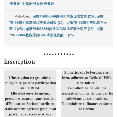
毕业证|文凭证书办理毕业证
Mots-Clés:
q/微794868844做GUC毕业证书文凭 (25)
,
q/微
794868844靠谱GUC毕业证修改 (25)
,
q/微794868844买GUC毕业
证书 (25)
,
q/微794868844伪造GUC毕业证硕士学历 (25)
,
q/微
794868844校内原仿GUC毕业证真的一 (25)
♦ ♦ ♦ ♦ ♦ ♦ ♦ ♦ ♦ ♦ ♦
Inscription
S'inscrire sur le Forum, c'est
L'inscription est gratuite et
bien, adhérer au Collectif ESC,
obligatoire pour la participation
c'est mieux !
au FORUM.
Le Collectif-ESC est une
Elle n'est ouverte qu'aux
association qui ne vit que par les
personnes assurant une fonction
adhésions de ses membres.
d'Education Socioculturelle en
Il administre et finance ce site et
établissement agricole (public ou
ce Forum.
privé), aux retraités et aux
...