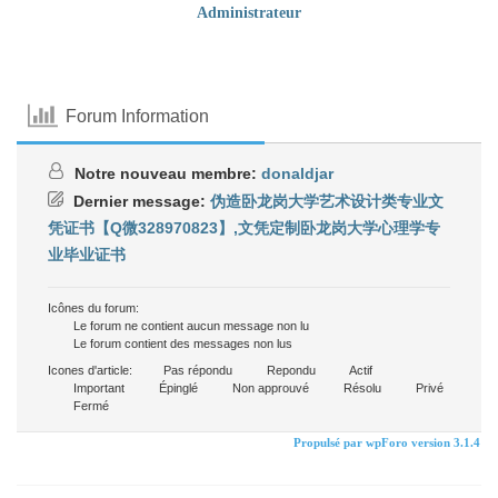
Administrateur
Forum Information
Notre nouveau membre:
donaldjar
Dernier message:
伪造卧龙岗大学艺术设计类专业文
凭证书【Q微328970823】,文凭定制卧龙岗大学心理学专
业毕业证书
Icônes du forum:
Le forum ne contient aucun message non lu
Le forum contient des messages non lus
Icones d'article:
Pas répondu
Repondu
Actif
Important
Épinglé
Non approuvé
Résolu
Privé
Fermé
Propulsé par wpForo version 3.1.4