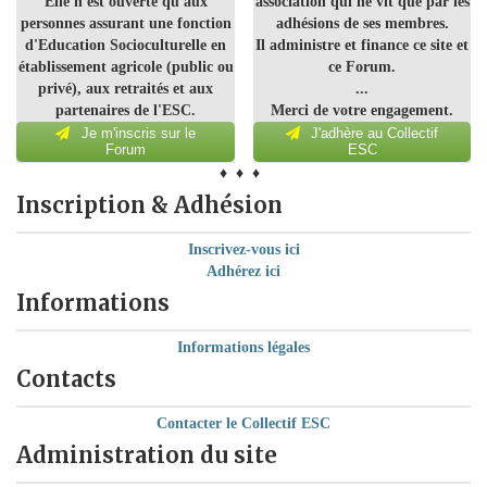
Elle n'est ouverte qu'aux
association qui ne vit que par les
personnes assurant une fonction
adhésions de ses membres.
d'Education Socioculturelle en
Il administre et finance ce site et
établissement agricole (public ou
ce Forum.
privé), aux retraités et aux
...
partenaires de l'ESC.
Merci de votre engagement.
Je m'inscris sur le
J'adhère au Collectif
Forum
ESC
♦ ♦ ♦
Inscription & Adhésion
Inscrivez-vous ici
Adhérez ici
Informations
Informations légales
Contacts
Contacter le Collectif ESC
Administration du site