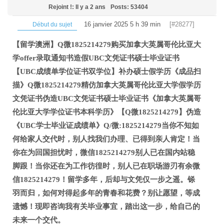
Rejoint !: Il y a 2 ans
Posts: 53404
16 janvier 2025 5 h 39 min
[#28277]
Début du sujet
【留学澳洲】Q微1825214279购买加拿大英属哥伦比亚大
学offer录取通知书造假UBC文凭证书硕士毕业证书
【UBC成绩单学位证书双学位】补办硕士假学历《成品扫
描》Q微1825214279精仿加拿大英属哥伦比亚大学假学历
文凭证书伪造UBC文凭证书硕士毕业证书《加拿大英属哥
伦比亚大学学位证书本科学历》【Q微1825214279】伪造
《UBC学士毕业证成绩单》Q/微:1825214279当你不知如
何给家人交代时，别人找我们办理、已得到亲人肯定！当
你在为回国担忧时，微信1825214279别人已在国内站稳
脚跟！当你还在为工作彷徨时，别人已在职场游刃有余微
信1825214279！留学多年，后却与文凭仅一步之遥。铩
羽而归，如何对得起多年的青春和花费？别让愿望，等成
遗憾！现即咨询我有关毕业事宜，踏出这一步，给自己的
未来一个交代。