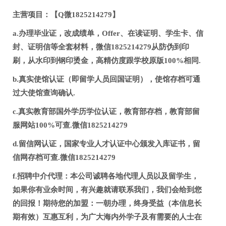
主营项目：【Q微1825214279】
a.办理毕业证，改成绩单，Offer、在读证明、学生卡、信
封、证明信等全套材料，微信1825214279从防伪到印
刷，从水印到钢印烫金，高精仿度跟学校原版100%相同.
b.真实使馆认证（即留学人员回国证明），使馆存档可通
过大使馆查询确认.
c.真实教育部国外学历学位认证，教育部存档，教育部留
服网站100%可查.微信1825214279
d.留信网认证，国家专业人才认证中心颁发入库证书，留
信网存档可查.微信1825214279
f.招聘中介代理：本公司诚聘各地代理人员以及留学生，
如果你有业余时间，有兴趣就请联系我们，我们会给到您
的回报！期待您的加盟：一朝办理，终身受益（本信息长
期有效）互惠互利，为广大海内外学子及有需要的人士在