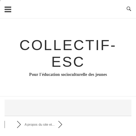
Skip
to
content
COLLECTIF-
ESC
Pour l'éducation socioculturelle des jeunes
A propos du site et...