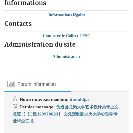
Informations
Informations légales
Contacts
Contacter le Collectif ESC
Administration du site
Administrateur
Forum Information
Notre nouveau membre:
donaldjar
Dernier message:
伪造卧龙岗大学艺术设计类专业文
凭证书【Q微328970823】,文凭定制卧龙岗大学心理学专
业毕业证书