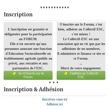
♦ ♦ ♦ ♦ ♦ ♦ ♦ ♦ ♦ ♦ ♦
Inscription
S'inscrire sur le Forum, c'est
L'inscription est gratuite et
bien, adhérer au Collectif ESC,
obligatoire pour la participation
c'est mieux !
au FORUM.
Le Collectif-ESC est une
Elle n'est ouverte qu'aux
association qui ne vit que par les
personnes assurant une fonction
adhésions de ses membres.
d'Education Socioculturelle en
Il administre et finance ce site et
établissement agricole (public ou
ce Forum.
privé), aux retraités et aux
...
partenaires de l'ESC.
Merci de votre engagement.
Je m'inscris sur le
J'adhère au Collectif
Forum
ESC
♦ ♦ ♦
Inscription & Adhésion
Inscrivez-vous ici
Adhérez ici