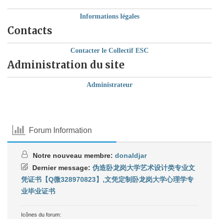
Informations légales
Contacts
Contacter le Collectif ESC
Administration du site
Administrateur
Forum Information
Notre nouveau membre:
donaldjar
Dernier message:
伪造卧龙岗大学艺术设计类专业文
凭证书【Q微328970823】,文凭定制卧龙岗大学心理学专
业毕业证书
Icônes du forum: