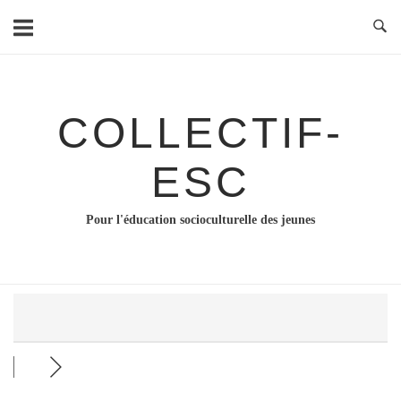
Skip
to
content
COLLECTIF-
ESC
Pour l'éducation socioculturelle des jeunes